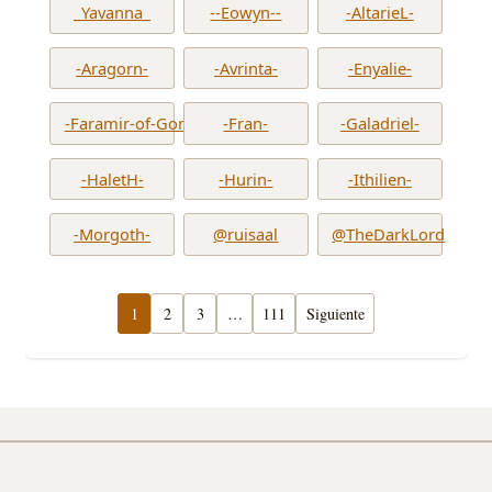
_Yavanna_
--Eowyn--
-AltarieL-
-Aragorn-
-Avrinta-
-Enyalie-
-Faramir-of-Gondor-
-Fran-
-Galadriel-
-HaletH-
-Hurin-
-Ithilien-
-Morgoth-
@ruisaal
@TheDarkLord
1
2
3
…
111
Siguiente