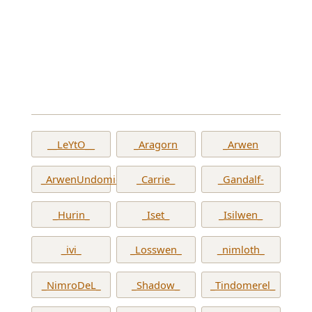
__LeYtO__
_Aragorn
_Arwen
_ArwenUndomiel_
_Carrie_
_Gandalf-
_Hurin_
_Iset_
_Isilwen_
_ivi_
_Losswen_
_nimloth_
_NimroDeL_
_Shadow_
_Tindomerel_