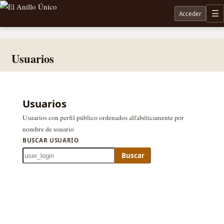
Acceder
M
Noticias sobre Tolkien: El Señor de los Anillos, Los Anillos de Poder, La Caza de Gollum, la 
Usuarios
Usuarios
Usuarios con perfil público ordenados alfabéticamente por
nombre de usuario
BUSCAR USUARIO
Buscar