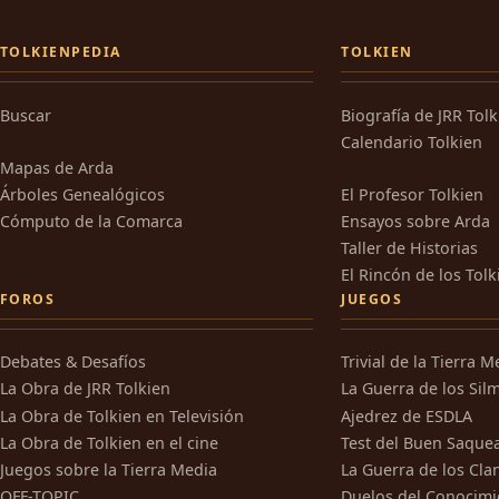
TOLKIENPEDIA
TOLKIEN
Buscar
Biografía de JRR Tol
Calendario Tolkien
Mapas de Arda
Árboles Genealógicos
El Profesor Tolkien
Cómputo de la Comarca
Ensayos sobre Arda
Taller de Historias
El Rincón de los Tolk
FOROS
JUEGOS
Debates & Desafíos
Trivial de la Tierra M
La Obra de JRR Tolkien
La Guerra de los Silm
La Obra de Tolkien en Televisión
Ajedrez de ESDLA
La Obra de Tolkien en el cine
Test del Buen Saque
Juegos sobre la Tierra Media
La Guerra de los Cla
OFF-TOPIC
Duelos del Conocimi