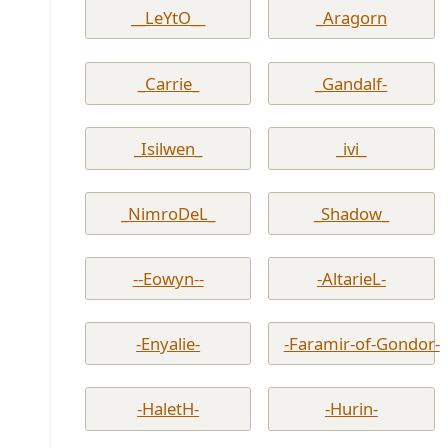
__LeYtO__
_Aragorn
_Carrie_
_Gandalf-
_Isilwen_
_ivi_
_NimroDeL_
_Shadow_
--Eowyn--
-AltarieL-
-Enyalie-
-Faramir-of-Gondor-
-HaletH-
-Hurin-