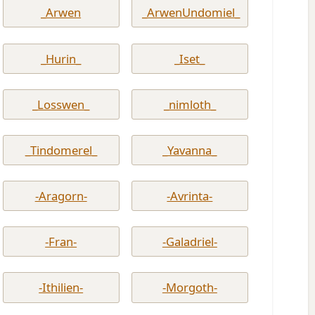
_Arwen
_ArwenUndomiel_
_Hurin_
_Iset_
_Losswen_
_nimloth_
_Tindomerel_
_Yavanna_
-Aragorn-
-Avrinta-
-Fran-
-Galadriel-
-Ithilien-
-Morgoth-