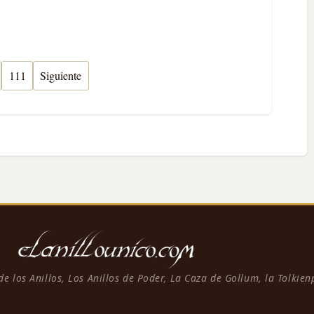
111
Siguiente
 de los Anillos, Los Anillos de Poder, La Caza de Gollum, la Tolkie