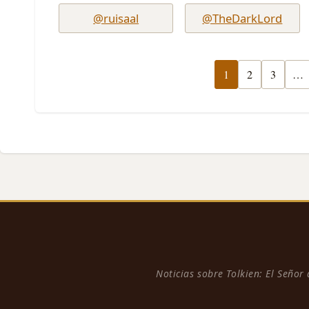
@ruisaal
@TheDarkLord
1
2
3
…
Noticias sobre Tolkien: El Señor