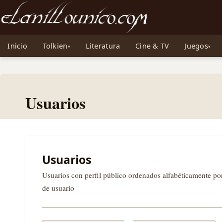
Noticias sobre Tolkien: El Señor de los Anillos, Los Anillos de Poder, La Caza d
Inicio
Tolkien
Literatura
Cine & TV
Juegos
Usuarios
Usuarios
Usuarios con perfil público ordenados alfabéticamente p
de usuario