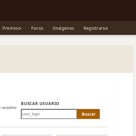
e Gollum, la Tolkienpedia y más
Premios
Foros
Imágenes
Registrarse
BUSCAR USUARIO
or nombre
Buscar