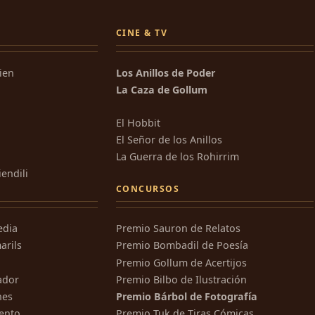
CINE & TV
kien
Los Anillos de Poder
La Caza de Gollum
El Hobbit
El Señor de los Anillos
La Guerra de los Rohirrim
iendili
CONCURSOS
edia
Premio Sauron de Relatos
arils
Premio Bombadil de Poesía
Premio Gollum de Acertijos
ador
Premio Bilbo de Ilustración
nes
Premio Bárbol de Fotografía
ento
Premio Tuk de Tiras Cómicas