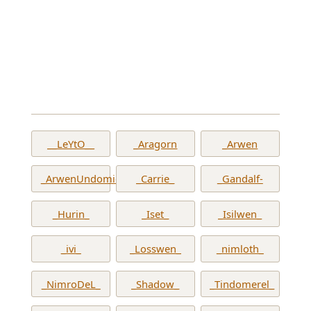
__LeYtO__
_Aragorn
_Arwen
_ArwenUndomiel_
_Carrie_
_Gandalf-
_Hurin_
_Iset_
_Isilwen_
_ivi_
_Losswen_
_nimloth_
_NimroDeL_
_Shadow_
_Tindomerel_