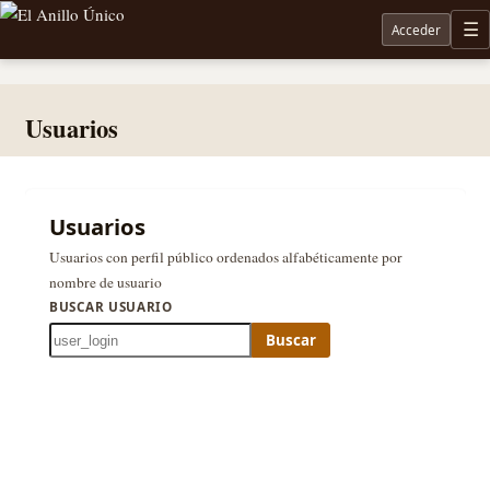
Acceder
M
Noticias sobre Tolkien: El Señor de los Anillos, Los Anillos de Poder, La Caza de Gollum, la 
Usuarios
Usuarios
Usuarios con perfil público ordenados alfabéticamente por
nombre de usuario
BUSCAR USUARIO
Buscar