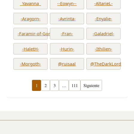
_Yavanna_
--Eowyn--
-AltarieL-
-Aragorn-
-Avrinta-
-Enyalie-
-Faramir-of-Gondor-
-Fran-
-Galadriel-
-HaletH-
-Hurin-
-Ithilien-
-Morgoth-
@ruisaal
@TheDarkLord
1
2
3
…
111
Siguiente