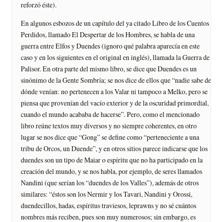
reforzó éste).
En algunos esbozos de un capítulo del ya citado Libro de los Cuentos
Perdidos, llamado El Despertar de los Hombres, se habla de una
guerra entre Elfos y Duendes (ignoro qué palabra aparecía en este
caso y en los siguientes en el original en inglés), llamada la Guerra de
Palisor. En otra parte del mismo libro, se dice que Duendes es un
sinónimo de la Gente Sombría; se nos dice de ellos que “nadie sabe de
dónde venían: no pertenecen a los Valar ni tampoco a Melko, pero se
piensa que provenían del vacío exterior y de la oscuridad primordial,
cuando el mundo acababa de hacerse”. Pero, como el mencionado
libro reúne textos muy diversos y no siempre coherentes, en otro
lugar se nos dice que “Gong” se define como “perteneciente a una
tribu de Orcos, un Duende”, y en otros sitios parece indicarse que los
duendes son un tipo de Maiar o espíritu que no ha participado en la
creación del mundo, y se nos habla, por ejemplo, de seres llamados
Nandini (que serían los “duendes de los Valles”), además de otros
similares: “éstos son los Nermir y los Tavari, Nandini y Orossi,
duendecillos, hadas, espíritus traviesos, leprawns y no sé cuántos
nombres más reciben, pues son muy numerosos; sin embargo, es