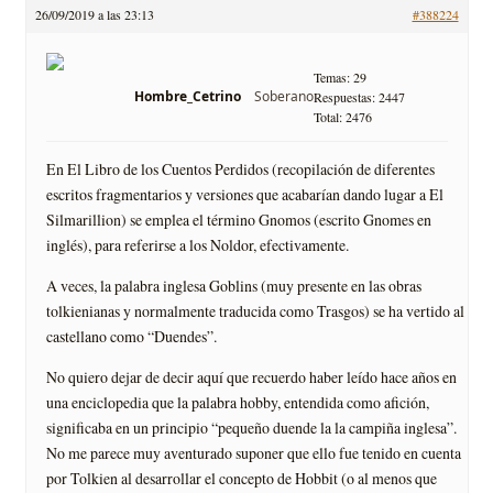
26/09/2019 a las 23:13
#388224
Temas: 29
Soberano
Hombre_Cetrino
Respuestas: 2447
Total: 2476
En El Libro de los Cuentos Perdidos (recopilación de diferentes
escritos fragmentarios y versiones que acabarían dando lugar a El
Silmarillion) se emplea el término Gnomos (escrito Gnomes en
inglés), para referirse a los Noldor, efectivamente.
A veces, la palabra inglesa Goblins (muy presente en las obras
tolkienianas y normalmente traducida como Trasgos) se ha vertido al
castellano como “Duendes”.
No quiero dejar de decir aquí que recuerdo haber leído hace años en
una enciclopedia que la palabra hobby, entendida como afición,
significaba en un principio “pequeño duende la la campiña inglesa”.
No me parece muy aventurado suponer que ello fue tenido en cuenta
por Tolkien al desarrollar el concepto de Hobbit (o al menos que