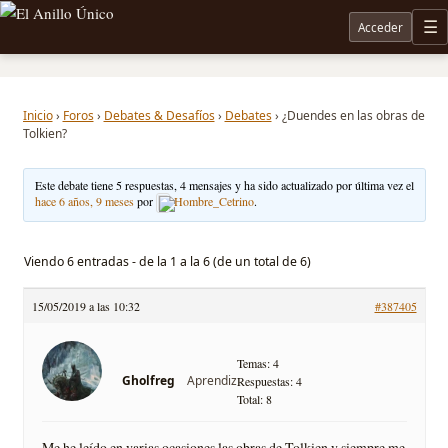
Acceder
M
Noticias sobre Tolkien: El Señor de los Anillos, Los Anillos de Poder, La Caza de Gollum, la 
Inicio
›
Foros
›
Debates & Desafíos
›
Debates
›
¿Duendes en las obras de
Tolkien?
Este debate tiene 5 respuestas, 4 mensajes y ha sido actualizado por última vez el
hace 6 años, 9 meses
por
Hombre_Cetrino
.
Viendo 6 entradas - de la 1 a la 6 (de un total de 6)
15/05/2019 a las 10:32
#387405
Temas: 4
Aprendiz
Gholfreg
Respuestas: 4
Total: 8
Me he leído en varias ocasiones las obras de Tolkien y siempre me