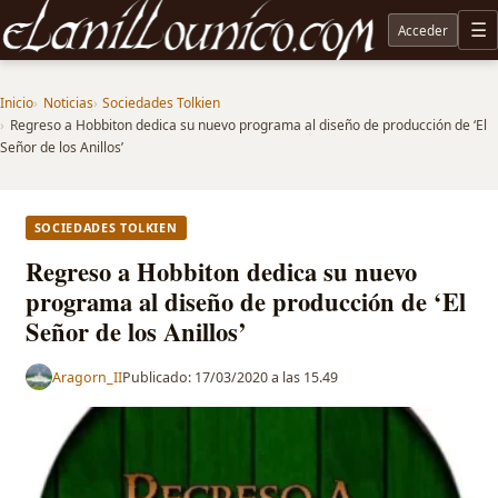
Acceder
M
Noticias sobre Tolkien: El Señor de los Anillos, Los Anillos de Poder, La Caza de Gollum, la 
Inicio
Noticias
Sociedades Tolkien
Regreso a Hobbiton dedica su nuevo programa al diseño de producción de ‘El
Señor de los Anillos’
SOCIEDADES TOLKIEN
Regreso a Hobbiton dedica su nuevo
programa al diseño de producción de ‘El
Señor de los Anillos’
Aragorn_II
Publicado:
17/03/2020 a las 15.49