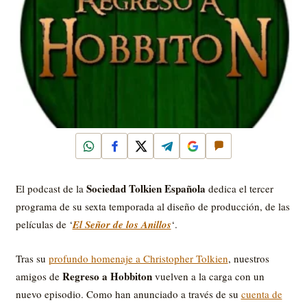
WhatsApp
Facebook
X
Telegram
Google
Comentar
Sociedad Tolkien Española
El podcast de la
dedica el tercer
programa de su sexta temporada al diseño de producción, de las
películas de ‘
El Señor de los Anillos
‘.
Tras su
profundo homenaje a Christopher Tolkien
, nuestros
Regreso a Hobbiton
amigos de
vuelven a la carga con un
nuevo episodio. Como han anunciado a través de su
cuenta de