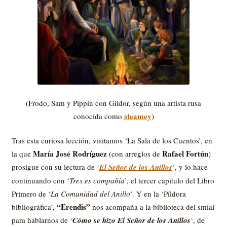
(Frodo, Sam y Pippin con Gildor, según una artista rusa
steamey
conocida como
)
Tras esta curiosa lección, visitamos ‘La Sala de los Cuentos’, en
María José Rodríguez
Rafael Fortún
la que
(con arreglos de
)
prosigue con su lectura de ‘
El Señor de los Anillos
‘, y lo hace
continuando con ‘
Tres es compañía
’, el tercer capítulo del Libro
Primero de ‘
La Comunidad del Anillo
’. Y en la ‘Píldora
“Erendis”
bibliográfica’,
nos acompaña a la biblioteca del smial
para hablarnos de ‘
Cómo se hizo El Señor de los Anillos
‘, de