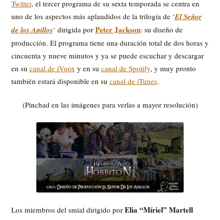
Twitter
, el tercer programa de su sexta temporada se centra en
uno de los aspectos más aplaudidos de la trilogía de ‘
El Señor
Peter Jackson
de los Anillos
‘ dirigida por
: su diseño de
producción. El programa tiene una duración total de dos horas y
cincuenta y nueve minutos y ya se puede escuchar y descargar
en su
canal de iVoox
y en su
canal de Spotify
, y muy pronto
también estará disponible en su
canal de iTunes
.
(Pinchad en las imágenes para verlas a mayor resolución)
Elia “Míriel” Martell
Los miembros del smial dirigido por