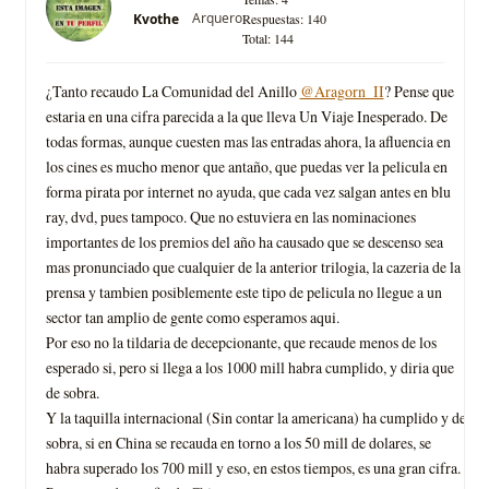
Arquero
Kvothe
Respuestas: 140
Total: 144
¿Tanto recaudo La Comunidad del Anillo
@Aragorn_II
? Pense que
estaria en una cifra parecida a la que lleva Un Viaje Inesperado. De
todas formas, aunque cuesten mas las entradas ahora, la afluencia en
los cines es mucho menor que antaño, que puedas ver la pelicula en
forma pirata por internet no ayuda, que cada vez salgan antes en blu
ray, dvd, pues tampoco. Que no estuviera en las nominaciones
importantes de los premios del año ha causado que se descenso sea
mas pronunciado que cualquier de la anterior trilogia, la cazeria de la
prensa y tambien posiblemente este tipo de pelicula no llegue a un
sector tan amplio de gente como esperamos aqui.
Por eso no la tildaria de decepcionante, que recaude menos de los
esperado si, pero si llega a los 1000 mill habra cumplido, y diria que
de sobra.
Y la taquilla internacional (Sin contar la americana) ha cumplido y de
sobra, si en China se recauda en torno a los 50 mill de dolares, se
habra superado los 700 mill y eso, en estos tiempos, es una gran cifra.