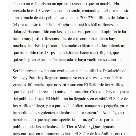
sí, pero no es lo mismo un aprobado raspado que un notable. Ha
recaudado casi 5 veces lo que ha costado, contando que el presupuesto
aproximado de esta película sea de unos 200-220 millones de dólares
(el presupuesto total de la trilogía superará los 650 millones de
dólares).Ha cumplido con las expectativas, pero en mi opinión lo ha
hecho muy justito. Responsables de este comportamiento hay
muchos, la crisis, la piratería, las malas críticas, todas las polémicas
que ha habido (los 48 fps, la decisión de hacer una trilogía), que
quizás la gran expectación generada se haya vuelto en su contra…
Será interesante ver cómo evolucionan en taquilla La Desolación de
Smaug y Partida y Regreso, aunque yo creo que esta vez no habrá
grandes diferencias, que no será como con El Señor de los Anillos,
que cada película recaudó más que la anterior. Creo que hay una parte
del público a la que El Hobbit no ha llegado y en cambió El Señor de
los Anillos sí llegó, y esa parte del público, aunque sea pequeña, ya se
ha perdido, las siguientes películas no la recuperarán. Además, ¿no
habéis notado que hay una especie de “hartazgo” entre parte del
público hacia las películas de la Tierra Media? ¿Que algunas
personas, que en su momento vieron El Señor de los Anillos, era (o