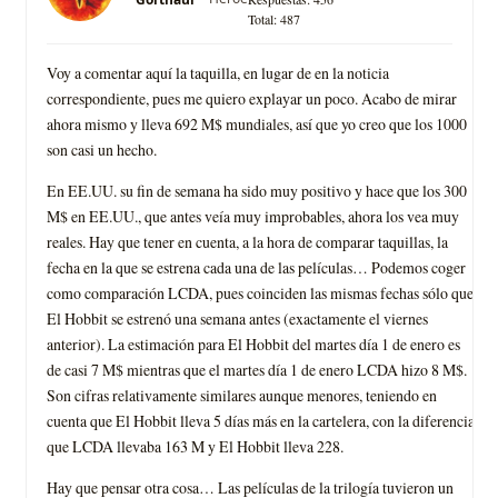
Total: 487
Voy a comentar aquí la taquilla, en lugar de en la noticia
correspondiente, pues me quiero explayar un poco. Acabo de mirar
ahora mismo y lleva 692 M$ mundiales, así que yo creo que los 1000
son casi un hecho.
En EE.UU. su fin de semana ha sido muy positivo y hace que los 300
M$ en EE.UU., que antes veía muy improbables, ahora los vea muy
reales. Hay que tener en cuenta, a la hora de comparar taquillas, la
fecha en la que se estrena cada una de las películas… Podemos coger
como comparación LCDA, pues coinciden las mismas fechas sólo que
El Hobbit se estrenó una semana antes (exactamente el viernes
anterior). La estimación para El Hobbit del martes día 1 de enero es
de casi 7 M$ mientras que el martes día 1 de enero LCDA hizo 8 M$.
Son cifras relativamente similares aunque menores, teniendo en
cuenta que El Hobbit lleva 5 días más en la cartelera, con la diferencia
que LCDA llevaba 163 M y El Hobbit lleva 228.
Hay que pensar otra cosa… Las películas de la trilogía tuvieron un