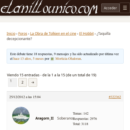
Acceder
M
Noticias sobre Tolkien: El Señor de los Anillos, Los Anillos de Poder, La Caza de Gollum, la 
Inicio
›
Foros
›
La Obra de Tolkien en el cine
›
El Hobbit
›
¿Taquilla
decepcionante?
Este debate tiene 18 respuestas, 9 mensajes y ha sido actualizado por última vez
el
hace 13 años, 5 meses
por
Morticia-Ohaloran
.
Viendo 15 entradas - de la 1 a la 15 (de un total de 19)
1
2
→
25/12/2012 a las 15:04
#322362
Temas: 142
Soberano
Aragorn_II
Respuestas: 2976
Total: 3118