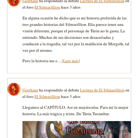
Gorthaur
ha respondido al debate
Lectura de El Silmarillion
en
el foro
El Silmarillion
hace 3 años
En alguna ocasión he dicho que es mi historia preferida de las
tres grandes historias del Silmarillion. Elia parece tener una
visión diferente, porque el personaje de Túrin no le gusta. La
entiendo. Muchas de sus decisiones son desacertadas y
conducen a la tragedia, tal vez por la maldición de Morgoth, tal
vez por él mismo.
Pero la historia me e…
[Leer más]
Gorthaur
ha respondido al debate
Lectura de El Silmarillion
en
el foro
El Silmarillion
hace 3 años
Llegamos al CAPÍTULO. Así en mayúsculas. Para mí la mejor
historia. La más trágica y triste. De Túrin Turambar.