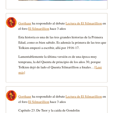
Gorthaur
ha respondido al debate
Lectura de El Silmarillion
en
el foro
El Silmarillion
hace 3 años
Esta historia es una de las tres grandes historias de la Primera
Edad, como es bien sabido. Es además la primera de las tres que
Tolkien empezó a escribir, allá por 1916-17.
Lamentablemente la última versión es de una época muy
temprana, la del Quenta de principio de los años 30, porque
Tolkien dejó de lado el Quenta Silmarillion a finales…
[Leer
más]
Gorthaur
ha respondido al debate
Lectura de El Silmarillion
en
el foro
El Silmarillion
hace 3 años
Capítulo 23. De Tuor y la caída de Gondolin