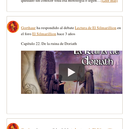
quedado sin conocer toda esa motología o legen…
[Leer más]
Gorthaur
ha respondido al debate
Lectura de El Silmarillion
en
el foro
El Silmarillion
hace 3 años
Capítulo 22. De la ruina de Doriath