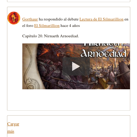
Gorthaur
ha respondido al debate
Lectura de El Silmarillion
en
el foro
El Silmarillion
hace 4 años
Capítulo 20. Nirnaeth Arnoediad.
Cargar
más