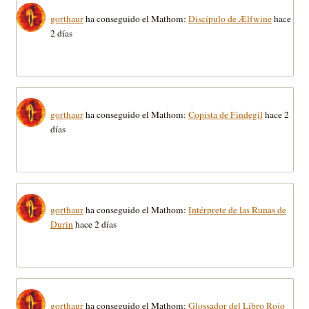
gorthaur
ha conseguido el Mathom:
Discípulo de Ælfwine
hace
2 días
gorthaur
ha conseguido el Mathom:
Copista de Findegil
hace 2
días
gorthaur
ha conseguido el Mathom:
Intérprete de las Runas de
Durin
hace 2 días
gorthaur
ha conseguido el Mathom:
Glossador del Libro Rojo