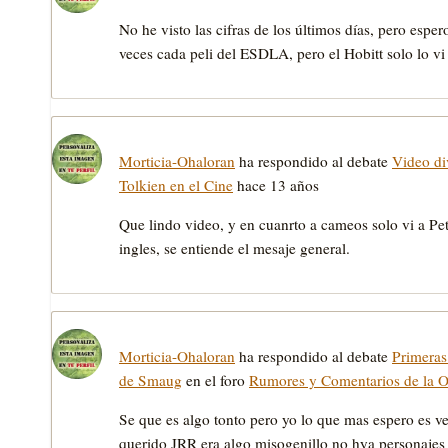
No he visto las cifras de los últimos días, pero espe
veces cada peli del ESDLA, pero el Hobitt solo lo 
Morticia-Ohaloran
ha respondido al debate
Video di
Tolkien en el Cine
hace 13 años
Que lindo video, y en cuanrto a cameos solo vi a P
ingles, se entiende el mesaje general.
Morticia-Ohaloran
ha respondido al debate
Primeras
de Smaug
en el foro
Rumores y Comentarios de la Ob
Se que es algo tonto pero yo lo que mas espero e
querido JRR era algo misogenillo no hya personajes