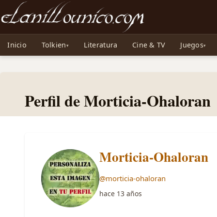
Noticias sobre Tolkien: El Señor de los Anillos, Los Anillos de Poder, La Caza d
Inicio
Tolkien
Literatura
Cine & TV
Juegos
Perfil de Morticia-Ohaloran
Morticia-Ohaloran
@morticia-ohaloran
hace 13 años