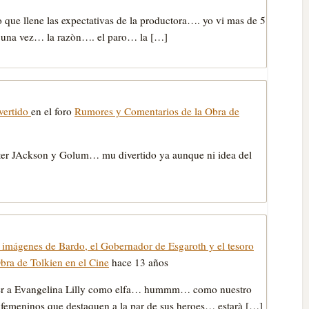
ro que llene las expectativas de la productora…. yo vi mas de 5
vi una vez… la razòn…. el paro… la […]
vertido
en el foro
Rumores y Comentarios de la Obra de
eter JAckson y Golum… mu divertido ya aunque ni idea del
 imágenes de Bardo, el Gobernador de Esgaroth y el tesoro
ra de Tolkien en el Cine
hace 13 años
s ver a Evangelina Lilly como elfa… hummm… como nuestro
 femeninos que destaquen a la par de sus heroes… estarà […]