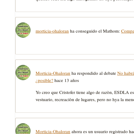
morticia-ohaloran
ha conseguido el Mathom:
Compa
Morticia-Ohaloran
ha respondido al debate
No habrá 
¿posible?
hace 13 años
Yo creo que Cristofer tiene algo de razòn, ESDLA e
vestuario, recreaciòn de lugares, pero no hya la me
Morticia-Ohaloran
ahora es un usuario registrado
ha