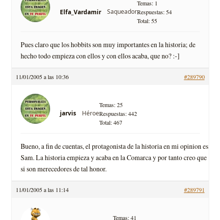
Temas: 1
Saqueador
Elfa_Vardamir
Respuestas: 54
Total: 55
Pues claro que los hobbits son muy importantes en la historia; de
hecho todo empieza con ellos y con ellos acaba, que no? :-]
11/01/2005 a las 10:36
#289790
Temas: 25
Héroe
jarvis
Respuestas: 442
Total: 467
Bueno, a fin de cuentas, el protagonista de la historia en mi opinion es
Sam. La historia empieza y acaba en la Comarca y por tanto creo que
si son merecedores de tal honor.
11/01/2005 a las 11:14
#289791
Temas: 41