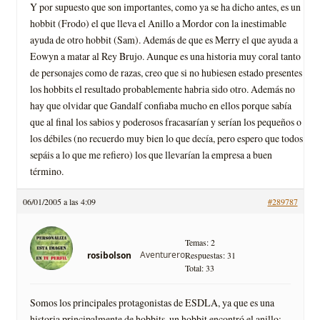
Y por supuesto que son importantes, como ya se ha dicho antes, es un
hobbit (Frodo) el que lleva el Anillo a Mordor con la inestimable
ayuda de otro hobbit (Sam). Además de que es Merry el que ayuda a
Eowyn a matar al Rey Brujo. Aunque es una historia muy coral tanto
de personajes como de razas, creo que si no hubiesen estado presentes
los hobbits el resultado probablemente habria sido otro. Además no
hay que olvidar que Gandalf confiaba mucho en ellos porque sabí­a
que al final los sabios y poderosos fracasarí­an y serí­an los pequeños o
los débiles (no recuerdo muy bien lo que decí­a, pero espero que todos
sepáis a lo que me refiero) los que llevarí­an la empresa a buen
término.
06/01/2005 a las 4:09
#289787
Temas: 2
Aventurero
rosibolson
Respuestas: 31
Total: 33
Somos los principales protagonistas de ESDLA, ya que es una
historia principalmente de hobbits, un hobbit encontró el anillo: