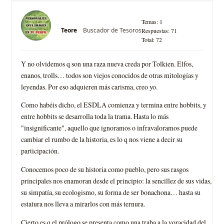
Temas: 1
Buscador de Tesoros
Teore
Respuestas: 71
Total: 72
Y no olvidemos q son una raza nueva creda por Tolkien. Elfos,
enanos, trolls… todos son viejos conocidos de otras mitologí­as y
leyendas. Por eso adquieren más carisma, creo yo.
Como habéis dicho, el ESDLA comienza y termina entre hobbits, y
entre hobbits se desarrolla toda la trama. Hasta lo más
"insignificante", aquello que ignoramos o infravaloramos puede
cambiar el rumbo de la historia, es lo q nos viene a decir su
participación.
Conocemos poco de su historia como pueblo, pero sus rasgos
principales nos enamoran desde el principio: la sencillez de sus vidas,
su simpatí­a, su ecologismo, su forma de ser bonachona… hasta su
estatura nos lleva a mirarlos con más ternura.
Cierto es q el prólogo se presenta como una traba a la voracidad del