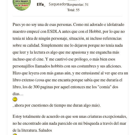
Saqueador
Elfa_
Respuestas: 51
Total: 55
Pues yo no soy una de esas personas. Como mi adorado e idolatrado
maestro empecé con ESDLA antes que con el Hobbit, por lo que no
tení­a ni idea de ningún personaje, situación, ni incluso referencias
sobre su calidad. Simplemente me lo dejaron porque no tení­a nada
que leer y la lectura es algo que me apasiona y me engancha más
incluso que el cine. Y me cautivó ese prólogo, o más bien esos
personajillos llamados hobbits con sus costumbres y sus aficiones.
Hizo que leyera con más ganas aún, y me entusiasmé al ver que era un
libro extenso (cosa que me encanta porque sabí­a que me durarí­a el
libro, los de 300 paginas por aquel entonces me los "comí­a" dos
dias…
, ahora por cuestiones de tiempo me duran algo más).
Estoy totalmente de acuerdo en que son unas criaturas excepcionales,
no he encontrado aún nada parecido en mi búsqueda a través del mar
de la literatura. Saludos