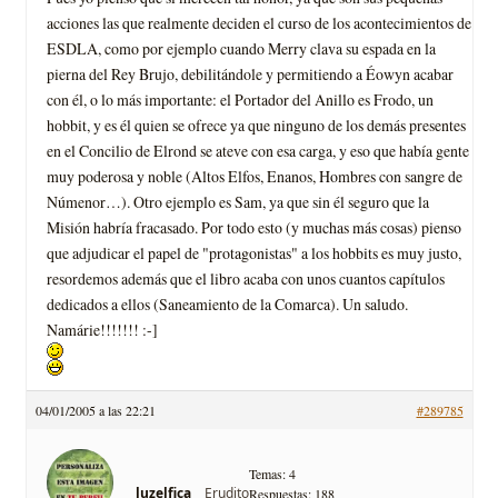
acciones las que realmente deciden el curso de los acontecimientos de
ESDLA, como por ejemplo cuando Merry clava su espada en la
pierna del Rey Brujo, debilitándole y permitiendo a Éowyn acabar
con él, o lo más importante: el Portador del Anillo es Frodo, un
hobbit, y es él quien se ofrece ya que ninguno de los demás presentes
en el Concilio de Elrond se ateve con esa carga, y eso que habí­a gente
muy poderosa y noble (Altos Elfos, Enanos, Hombres con sangre de
Númenor…). Otro ejemplo es Sam, ya que sin él seguro que la
Misión habrí­a fracasado. Por todo esto (y muchas más cosas) pienso
que adjudicar el papel de "protagonistas" a los hobbits es muy justo,
resordemos además que el libro acaba con unos cuantos capí­tulos
dedicados a ellos (Saneamiento de la Comarca). Un saludo.
Namárie!!!!!!! :-]
04/01/2005 a las 22:21
#289785
Temas: 4
Erudito
luzelfica
Respuestas: 188