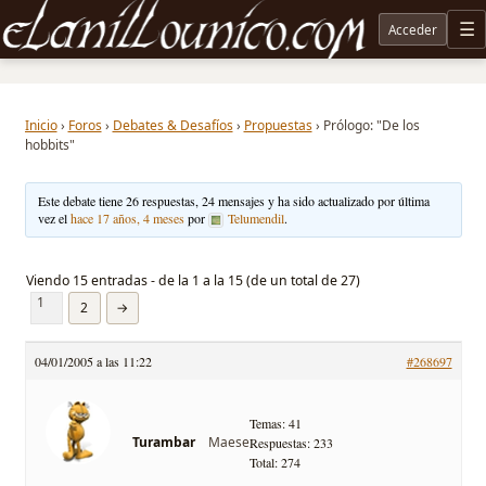
Acceder
M
Noticias sobre Tolkien: El Señor de los Anillos, Los Anillos de Poder, La Caza de Gollum, la 
Inicio
›
Foros
›
Debates & Desafíos
›
Propuestas
›
Prólogo: "De los
hobbits"
Este debate tiene 26 respuestas, 24 mensajes y ha sido actualizado por última
vez el
hace 17 años, 4 meses
por
Telumendil
.
Viendo 15 entradas - de la 1 a la 15 (de un total de 27)
1
2
→
04/01/2005 a las 11:22
#268697
Temas: 41
Maese
Turambar
Respuestas: 233
Total: 274