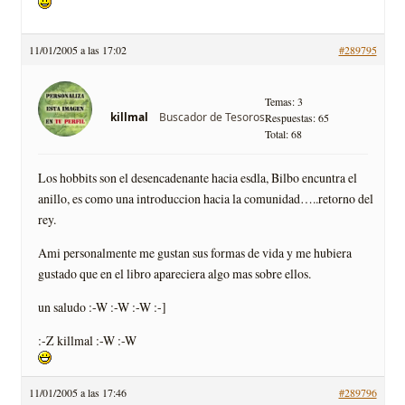
11/01/2005 a las 17:02
#289795
Temas: 3
Buscador de Tesoros
killmal
Respuestas: 65
Total: 68
Los hobbits son el desencadenante hacia esdla, Bilbo encuntra el
anillo, es como una introduccion hacia la comunidad…..retorno del
rey.
Ami personalmente me gustan sus formas de vida y me hubiera
gustado que en el libro apareciera algo mas sobre ellos.
un saludo :-W :-W :-W :-]
:-Z killmal :-W :-W
11/01/2005 a las 17:46
#289796