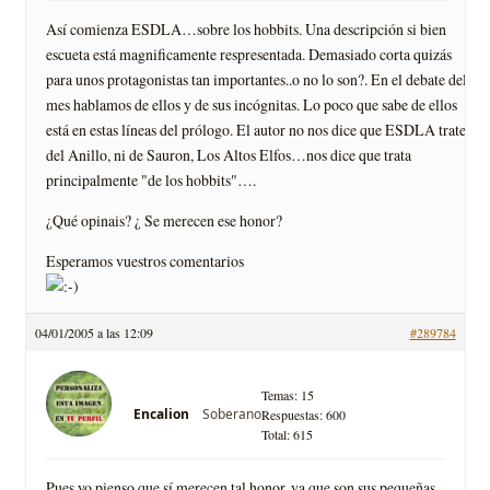
Así­ comienza ESDLA…sobre los hobbits. Una descripción si bien
escueta está magnificamente respresentada. Demasiado corta quizás
para unos protagonistas tan importantes..o no lo son?. En el debate del
mes hablamos de ellos y de sus incógnitas. Lo poco que sabe de ellos
está en estas lí­neas del prólogo. El autor no nos dice que ESDLA trate
del Anillo, ni de Sauron, Los Altos Elfos…nos dice que trata
principalmente "de los hobbits"….
¿Qué opinais? ¿ Se merecen ese honor?
Esperamos vuestros comentarios
04/01/2005 a las 12:09
#289784
Temas: 15
Soberano
Encalion
Respuestas: 600
Total: 615
Pues yo pienso que sí­ merecen tal honor, ya que son sus pequeñas