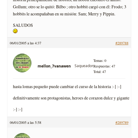
Gollum; otro se lo quitó: Bilbo ; otro hobbit cargó con él: Frodo; 3
hobbits le acompañaban en su misión: Sam; Merry y Pippin.
SALUDOS
06/01/2005 a las 4:37
#289788
Temas: 0
Saqueador
mellon_7vanawen
Respuestas: 47
Total: 47
hasta lomas pequeño puede cambiar el curso de la historia :-] :-]
definitivamente son protagonistas, heroes de corazon dulce y gigante
:-] :-]
06/01/2005 a las 5:58
#289789