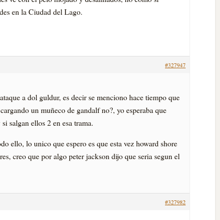
es en la Ciudad del Lago.
#327947
l ataque a dol guldur, es decir se menciono hace tiempo que
el cargando un muñeco de gandalf no?, yo esperaba que
 y si salgan ellos 2 en esa trama.
o ello, lo unico que espero es que esta vez howard shore
es, creo que por algo peter jackson dijo que seria segun el
#327982