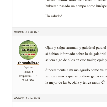
hubieran pasado un tiempo como huésped
Un saludo!
04/10/2013 a las 1:27
Ojala y salga saruman y galadriel para e
si habian informado sobre lo de galadri
saliera algo de ellos en este trailer, ojala
Thranduil937
Capitán
Sinceramente a mi me agrado como va tod
Temas: 8
se luzca mas y que se pudiese ganar oscar
Respuestas: 318
Total: 326
la mejor de las 6, ojala y tenga razon 🙂
05/10/2013 a las 10:58