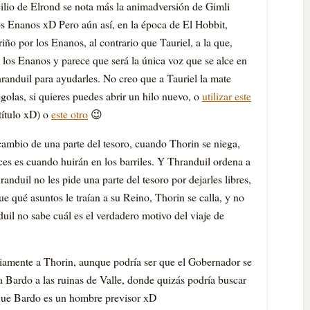
cilio de Elrond se nota más la animadversión de Gimli
los Enanos xD Pero aún así, en la época de El Hobbit,
ño por los Enanos, al contrario que Tauriel, a la que,
an los Enanos y parece que será la única voz que se alce en
Thranduil para ayudarles. No creo que a Tauriel la mate
olas, si quieres puedes abrir un hilo nuevo, o
utilizar este
título xD) o
este otro
😉
cambio de una parte del tesoro, cuando Thorin se niega,
ces es cuando huirán en los barriles. Y Thranduil ordena a
randuil no les pide una parte del tesoro por dejarles libres,
e qué asuntos le traían a su Reino, Thorin se calla, y no
uil no sabe cuál es el verdadero motivo del viaje de
amente a Thorin, aunque podría ser que el Gobernador se
 Bardo a las ruinas de Valle, donde quizás podría buscar
rque Bardo es un hombre previsor xD