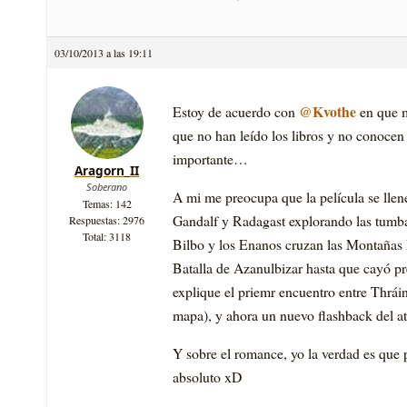
03/10/2013 a las 19:11
@Kvothe
Estoy de acuerdo con
en que m
que no han leído los libros y no conocen
importante…
Aragorn_II
Soberano
A mi me preocupa que la película se llen
Temas: 142
Gandalf y Radagast explorando las tumba
Respuestas: 2976
Total: 3118
Bilbo y los Enanos cruzan las Montañas N
Batalla de Azanulbizar hasta que cayó p
explique el priemr encuentro entre Thráin
mapa), y ahora un nuevo flashback del at
Y sobre el romance, yo la verdad es que 
absoluto xD