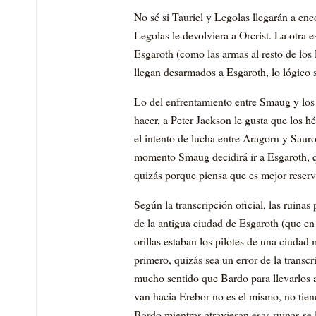
No sé si Tauriel y Legolas llegarán a en
Legolas le devolviera a Orcrist. La otra
Esgaroth (como las armas al resto de los
llegan desarmados a Esgaroth, lo lógico s
Lo del enfrentamiento entre Smaug y lo
hacer, a Peter Jackson le gusta que los 
el intento de lucha entre Aragorn y Sau
momento Smaug decidirá ir a Esgaroth, q
quizás porque piensa que es mejor reserva
Según la transcripción oficial, las ruinas
de la antigua ciudad de Esgaroth (que en 
orillas estaban los pilotes de una ciuda
primero, quizás sea un error de la transc
mucho sentido que Bardo para llevarlos a
van hacia Erebor no es el mismo, no tien
Bardo mientras atraviesan esas ruinas se