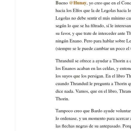
@Hunay
Bueno
, yo creo que en el Con
hacia los Elfos que la de Legolas hacia 
Legolas no debe sentir el más mínimo cari
según lo que se ha filtrado, sí le interes
su favor, y que trate de interceder ante 
ningún Enano. Pero para hablar sobre Leg
(siempre se le puede cambiar un poco el 
Thranduil se ofrece a ayudar a Thorin a 
los Enanos acaban en las celdas, y enton
los suyos que los persigan. En el libro Th
cuando Thranduil le pregunta a Thorin qu
dice nada. Vamos, que en el libro, Thrand
Thorin.
Tampoco creo que Bardo ayude voluntari
lo ordenase, y un momento para acercar a
las flechas negras de su antepasado. Po