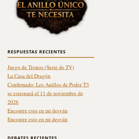
RESPUESTAS RECIENTES
Juego de Tronos (Serie de TV)
La Casa del Dragón
Confirmado: Los Anillos de Poder T3
se estrenará el 11 de noviembre de
2026
Encontre esto en mi desván
Encontre esto en mi desván
DEBATES RECIENTES