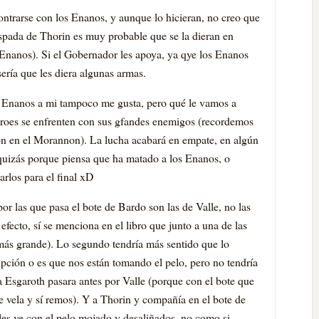
contrarse con los Enanos, y aunque lo hicieran, no creo que
 espada de Thorin es muy probable que se la dieran en
 Enanos). Si el Gobernador les apoya, ya qye los Enanos
ería que les diera algunas armas.
s Enanos a mi tampoco me gusta, pero qué le vamos a
héroes se enfrenten con sus gfandes enemigos (recordemos
ron en el Morannon). La lucha acabará en empate, en algún
uizás porque piensa que ha matado a los Enanos, o
rlos para el final xD
 por las que pasa el bote de Bardo son las de Valle, no las
efecto, sí se menciona en el libro que junto a una de las
d más grande). Lo segundo tendría más sentido que lo
ripción o es que nos están tomando el pelo, pero no tendría
 Esgaroth pasara antes por Valle (porque con el bote que
e vela y sí remos). Y a Thorin y compañía en el bote de
 les ve con el pelo mojado y desaliñados, no como si