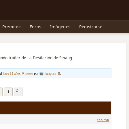
e Gollum, la Tolkienpedia y más
Premios
Foros
Imágenes
Registrarse
ndo trailer de La Desilación de Smaug
 el
hace 12 años, 9 meses
por
Aragorn_II
.
2
←
1
#327896