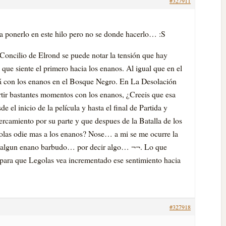
#327911
 ponerlo en este hilo pero no se donde hacerlo… :S
Concilio de Elrond se puede notar la tensión que hay
que siente el primero hacia los enanos. Al igual que en el
á con los enanos en el Bosque Negro. En La Desolación
ir bastantes momentos con los enanos, ¿Creeis que esa
e el inicio de la película y hasta el final de Partida y
ercamiento por su parte y que despues de la Batalla de los
golas odie mas a los enanos? Nose… a mi se me ocurre la
 de algun enano barbudo… por decir algo… ¬¬. Lo que
 para que Legolas vea incrementado ese sentimiento hacia
#327918