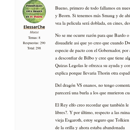
Bueno, primero de todo fallamos en nues
y Beorn. Si tenemos más Smaug y de ahi a
vea la pelicula será doblada, en cines, d
ElessarChe
Maese
No se me ocurre razón para que Bardo o 
Temas: 8
disuadirle asi que yo creo que cuando Dw
Respuestas: 290
Total: 298
especie de pacto con el Gobernador, por
a desconfiar de Bilbo y cree que tiene al
Quizas Legolas le ofrezca su ayuda y com
explica porque llevaria Thorin otra espad
Del dragón VS enanos, no tengo comenta
parecerá una burla a los que murieron c
El Rey elfo creo recordar que también le 
libres?. Y por último, respecto a las ruina
vieja Esgaroth, estoy seguro que Tolkien
de la orilla y ahora estaba abandonada