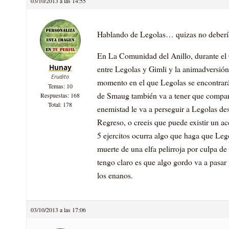
03/10/2013 a las 14:55
Hablando de Legolas… quizas no debería
En La Comunidad del Anillo, durante el 
Hunay
entre Legolas y Gimli y la animadversión 
Erudito
momento en el que Legolas se encontrar
Temas: 10
de Smaug también va a tener que compart
Respuestas: 168
Total: 178
enemistad le va a perseguir a Legolas desd
Regreso, o creeis que puede existir un ac
5 ejercitos ocurra algo que haga que Le
muerte de una elfa pelirroja por culpa
tengo claro es que algo gordo va a pasar
los enanos.
03/10/2013 a las 17:06