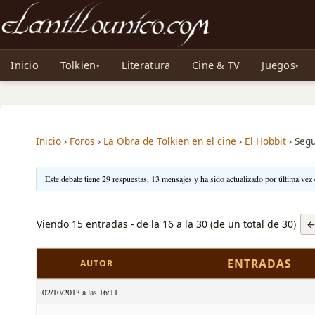
Noticias sobre Tolkien: El Señor de los Anillos, Los Anillos de Poder, La Caza d
Inicio
Tolkien
Literatura
Cine & TV
Juegos
Inicio
›
Foros
›
La Obra de Tolkien en el cine
›
El Hobbit
›
Segu
Este debate tiene 29 respuestas, 13 mensajes y ha sido actualizado por última vez
Viendo 15 entradas - de la 16 a la 30 (de un total de 30)
ENTRADAS
AUTOR
02/10/2013 a las 16:11