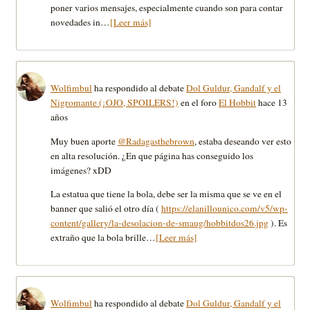
poner varios mensajes, especialmente cuando son para contar
novedades in…
[Leer más]
Wolfimbul
ha respondido al debate
Dol Guldur, Gandalf y el
Nigromante (¡OJO, SPOILERS!)
en el foro
El Hobbit
hace 13
años
Muy buen aporte
@Radagasthebrown
, estaba deseando ver esto
en alta resolución. ¿En que página has conseguido los
imágenes? xDD
La estatua que tiene la bola, debe ser la misma que se ve en el
banner que salió el otro día (
https://elanillounico.com/v5/wp-
content/gallery/la-desolacion-de-smaug/hobbitdos26.jpg
). Es
extraño que la bola brille…
[Leer más]
Wolfimbul
ha respondido al debate
Dol Guldur, Gandalf y el