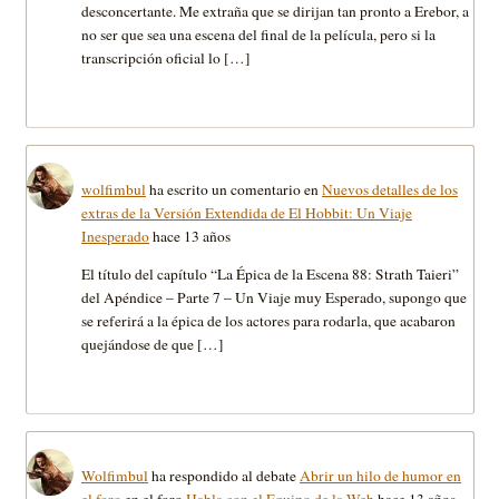
desconcertante. Me extraña que se dirijan tan pronto a Erebor, a
no ser que sea una escena del final de la película, pero si la
transcripción oficial lo […]
wolfimbul
ha escrito un comentario en
Nuevos detalles de los
extras de la Versión Extendida de El Hobbit: Un Viaje
Inesperado
hace 13 años
El título del capítulo “La Épica de la Escena 88: Strath Taieri”
del Apéndice – Parte 7 – Un Viaje muy Esperado, supongo que
se referirá a la épica de los actores para rodarla, que acabaron
quejándose de que […]
Wolfimbul
ha respondido al debate
Abrir un hilo de humor en
el foro
en el foro
Habla con el Equipo de la Web
hace 13 años