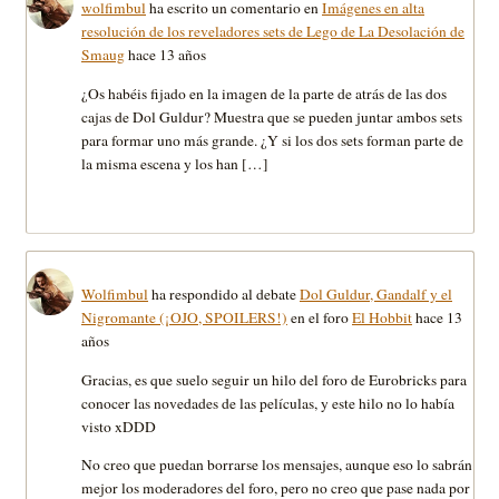
wolfimbul
ha escrito un comentario en
Imágenes en alta
resolución de los reveladores sets de Lego de La Desolación de
Smaug
hace 13 años
¿Os habéis fijado en la imagen de la parte de atrás de las dos
cajas de Dol Guldur? Muestra que se pueden juntar ambos sets
para formar uno más grande. ¿Y si los dos sets forman parte de
la misma escena y los han […]
Wolfimbul
ha respondido al debate
Dol Guldur, Gandalf y el
Nigromante (¡OJO, SPOILERS!)
en el foro
El Hobbit
hace 13
años
Gracias, es que suelo seguir un hilo del foro de Eurobricks para
conocer las novedades de las películas, y este hilo no lo había
visto xDDD
No creo que puedan borrarse los mensajes, aunque eso lo sabrán
mejor los moderadores del foro, pero no creo que pase nada por