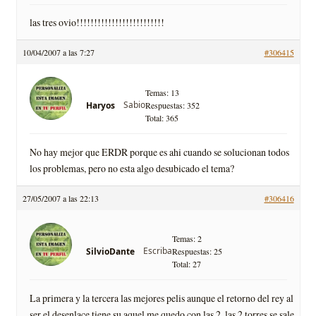
las tres ovio!!!!!!!!!!!!!!!!!!!!!!!!!
10/04/2007 a las 7:27
#306415
Temas: 13
Sabio
Haryos
Respuestas: 352
Total: 365
No hay mejor que ERDR porque es ahi cuando se solucionan todos
los problemas, pero no esta algo desubicado el tema?
27/05/2007 a las 22:13
#306416
Temas: 2
Escriba
SilvioDante
Respuestas: 25
Total: 27
La primera y la tercera las mejores pelis aunque el retorno del rey al
ser el desenlace tiene su aquel,me quedo con las 2, las 2 torres se sale