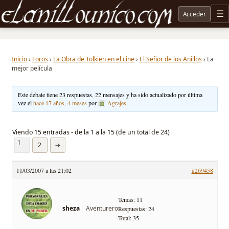
Acceder
M
Noticias sobre Tolkien: El Señor de los Anillos, Los Anillos de Poder, La Caza de Gollum, la 
Inicio
›
Foros
›
La Obra de Tolkien en el cine
›
El Señor de los Anillos
›
La
mejor película
Este debate tiene 23 respuestas, 22 mensajes y ha sido actualizado por última
vez el
hace 17 años, 4 meses
por
Agrajes
.
Viendo 15 entradas - de la 1 a la 15 (de un total de 24)
1
2
→
11/03/2007 a las 21:02
#269458
Temas: 11
Aventurero
sheza
Respuestas: 24
Total: 35