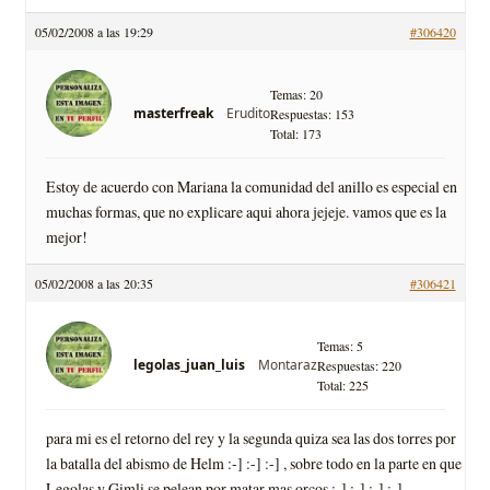
05/02/2008 a las 19:29
#306420
Temas: 20
Erudito
masterfreak
Respuestas: 153
Total: 173
Estoy de acuerdo con Mariana la comunidad del anillo es especial en
muchas formas, que no explicare aqui ahora jejeje. vamos que es la
mejor!
05/02/2008 a las 20:35
#306421
Temas: 5
Montaraz
legolas_juan_luis
Respuestas: 220
Total: 225
para mi es el retorno del rey y la segunda quiza sea las dos torres por
la batalla del abismo de Helm :-] :-] :-] , sobre todo en la parte en que
Legolas y Gimli se pelean por matar mas orcos :-] :-] :-] :-]