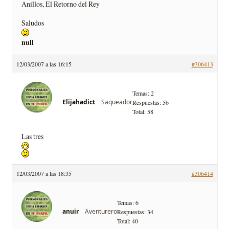
Anillos, El Retorno del Rey
Saludos
null
12/03/2007 a las 16:15
#306413
Temas: 2
Saqueador
Elijahadict
Respuestas: 56
Total: 58
Las tres
12/03/2007 a las 18:35
#306414
Temas: 6
Aventurero
anuir
Respuestas: 34
Total: 40