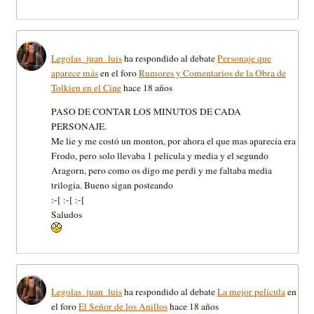
Legolas_juan_luis
ha respondido al debate
Personaje que
aparece más
en el foro
Rumores y Comentarios de la Obra de
Tolkien en el Cine
hace 18 años
PASO DE CONTAR LOS MINUTOS DE CADA
PERSONAJE.
Me lie y me costó un monton, por ahora el que mas aparecia era
Frodo, pero solo llevaba 1 pelicula y media y el segundo
Aragorn, pero como os digo me perdi y me faltaba media
trilogia. Bueno sigan posteando
:-[ :-[ :-[
Saludos
Legolas_juan_luis
ha respondido al debate
La mejor película
en
el foro
El Señor de los Anillos
hace 18 años