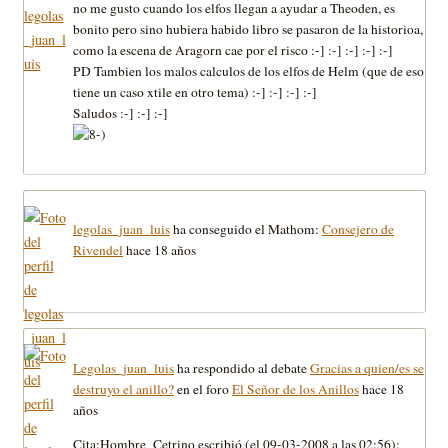
no me gusto cuando los elfos llegan a ayudar a Theoden, es
bonito pero sino hubiera habido libro se pasaron de la historioa,
como la escena de Aragorn cae por el risco :-] :-] :-] :-] :-]
PD Tambien los malos calculos de los elfos de Helm (que de eso
tiene un caso xtile en otro tema) :-] :-] :-] :-]
Saludos :-] :-] :-]
legolas_juan_luis
ha conseguido el Mathom:
Consejero de
Rivendel
hace 18 años
Legolas_juan_luis
ha respondido al debate
Gracias a quien/es se
destruyo el anillo?
en el foro
El Señor de los Anillos
hace 18
años
Cita:Hombre_Cetrino escribió (el 09-03-2008 a las 02:56):