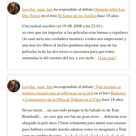
Legolas_juan_luis
ha respondido al debate
Opinión sobre Las
Dos Torres
en el foro
El Señor de los Anillos
hace 18 años
Cita:turksil escribió (el 19-08-2008 a las 22:01):
yo creo que sin importar si las películas eran buenas o regulares
(lo cual sería una verdadera mentira) a todos nos impresionó y
aun más los libros al leerlos pudimos degustar mas de las
películas la de las dos torres es necesaria para que todos
entiendan la del retorno del rey, y eso inclu…
[Leer más]
Legolas_juan_luis
ha respondido al debate
¿Qué escenas os
hubiera gustado que se reflejaran en la pelí
en el foro
Rumores
y Comentarios de la Obra de Tolkien en el Cine
hace 18 años
llevas razon… en casi todo porque te ha faltado lo de Tom
Bombadil… yo creo que eso fue un gran error… deberian aver
alargado la peli unos 15min solamente para meter esas escenas
pero hubiera costado mucho ademas como os imaginais a Tom
(con su sombre de copa…) :-] :-] :-] :-] :-] :-] :-] :-] :-] :-] :-]