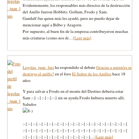
Evidentemente, los responsables más directos de la destrucción
del Anillo fueron Hobbits: Gollum, Frodo y Sam.
Gandalf fue quien más les ayudó, pero no puedo dejar de
mencionar aquí a Bilbo y Aragorn.
Por supuesto, al buen fin de la empresa contribuyeron muchas
más criaturas (como nos di…
[Leer más]
Legolas_juan_luis
ha respondido al debate
Gracias a quien/es se
destruyo el anillo?
en el foro
El Señor de los Anillos
hace 18
años
Y para salvar a Frodo en el monte del Destino deberia estar
Sam :-] :-] :-] :-] :-] sin su ayuda Frodo hubiera muerto alli.
Saludos
:-] :-] :-] :-] :-] :-] :-] :-] :-] :-] :-] :-] :-] :-] :-] :-] :-] :-] :-] :-]
:-] :-] :-] :-] :-] :-] :-] :-] :-] :-] :-] :-] :-] :-] :-] :-] :-] :-] :-] :-]
:-] :-] :-] :-] :-] :-] :-] :-] :-] :-] :-] :-] :-]…
[Leer más]