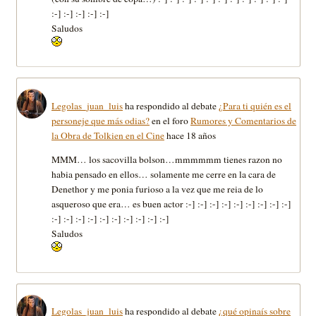
:-] :-] :-] :-] :-]
Saludos
Legolas_juan_luis
ha respondido al debate
¿Para ti quién es el
personeje que más odias?
en el foro
Rumores y Comentarios de
la Obra de Tolkien en el Cine
hace 18 años
MMM… los sacovilla bolson…mmmmmm tienes razon no
habia pensado en ellos… solamente me cerre en la cara de
Denethor y me ponia furioso a la vez que me reia de lo
asqueroso que era… es buen actor :-] :-] :-] :-] :-] :-] :-] :-] :-]
:-] :-] :-] :-] :-] :-] :-] :-] :-] :-]
Saludos
Legolas_juan_luis
ha respondido al debate
¿qué opinaís sobre