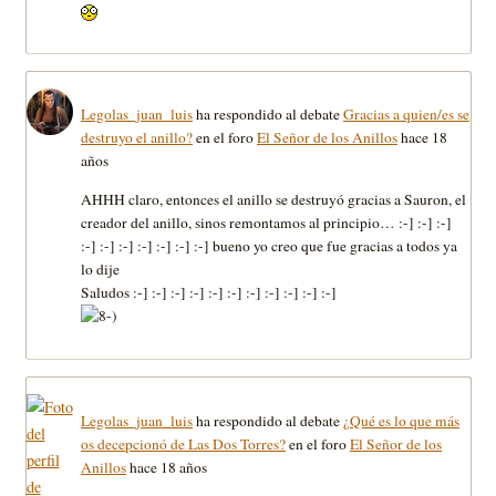
Legolas_juan_luis
ha respondido al debate
Gracias a quien/es se
destruyo el anillo?
en el foro
El Señor de los Anillos
hace 18
años
AHHH claro, entonces el anillo se destruyó gracias a Sauron, el
creador del anillo, sinos remontamos al principio… :-] :-] :-]
:-] :-] :-] :-] :-] :-] :-] bueno yo creo que fue gracias a todos ya
lo dije
Saludos :-] :-] :-] :-] :-] :-] :-] :-] :-] :-] :-]
Legolas_juan_luis
ha respondido al debate
¿Qué es lo que más
os decepcionó de Las Dos Torres?
en el foro
El Señor de los
Anillos
hace 18 años