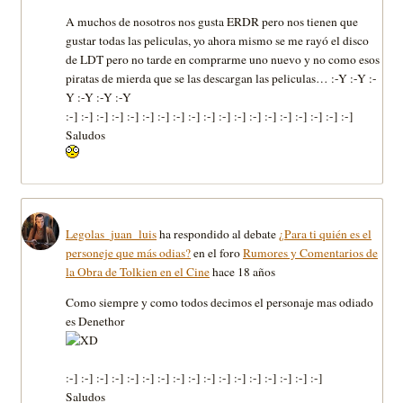
A muchos de nosotros nos gusta ERDR pero nos tienen que
gustar todas las peliculas, yo ahora mismo se me rayó el disco
de LDT pero no tarde en comprarme uno nuevo y no como esos
piratas de mierda que se las descargan las peliculas… :-Y :-Y :-
Y :-Y :-Y :-Y
:-] :-] :-] :-] :-] :-] :-] :-] :-] :-] :-] :-] :-] :-] :-] :-] :-] :-] :-]
Saludos
Legolas_juan_luis
ha respondido al debate
¿Para ti quién es el
personeje que más odias?
en el foro
Rumores y Comentarios de
la Obra de Tolkien en el Cine
hace 18 años
Como siempre y como todos decimos el personaje mas odiado
es Denethor
:-] :-] :-] :-] :-] :-] :-] :-] :-] :-] :-] :-] :-] :-] :-] :-] :-]
Saludos