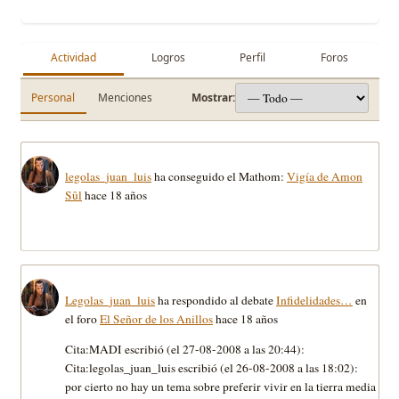
Actividad
Logros
Perfil
Foros
Personal
Menciones
Mostrar:
legolas_juan_luis
ha conseguido el Mathom:
Vigía de Amon
Sûl
hace 18 años
Legolas_juan_luis
ha respondido al debate
Infidelidades…
en
el foro
El Señor de los Anillos
hace 18 años
Cita:MADI escribió (el 27-08-2008 a las 20:44):
Cita:legolas_juan_luis escribió (el 26-08-2008 a las 18:02):
por cierto no hay un tema sobre preferir vivir en la tierra media