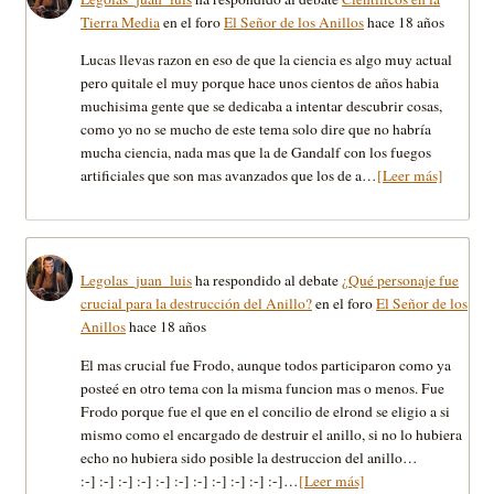
Tierra Media
en el foro
El Señor de los Anillos
hace 18 años
Lucas llevas razon en eso de que la ciencia es algo muy actual
pero quitale el muy porque hace unos cientos de años habia
muchisima gente que se dedicaba a intentar descubrir cosas,
como yo no se mucho de este tema solo dire que no habría
mucha ciencia, nada mas que la de Gandalf con los fuegos
artificiales que son mas avanzados que los de a…
[Leer más]
Legolas_juan_luis
ha respondido al debate
¿Qué personaje fue
crucial para la destrucción del Anillo?
en el foro
El Señor de los
Anillos
hace 18 años
El mas crucial fue Frodo, aunque todos participaron como ya
posteé en otro tema con la misma funcion mas o menos. Fue
Frodo porque fue el que en el concilio de elrond se eligio a si
mismo como el encargado de destruir el anillo, si no lo hubiera
echo no hubiera sido posible la destruccion del anillo…
:-] :-] :-] :-] :-] :-] :-] :-] :-] :-] :-]…
[Leer más]