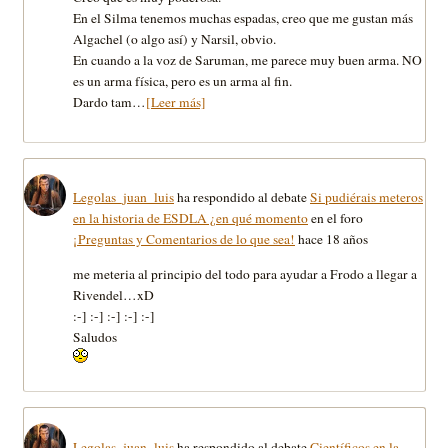
En el Silma tenemos muchas espadas, creo que me gustan más
Algachel (o algo así) y Narsil, obvio.
En cuando a la voz de Saruman, me parece muy buen arma. NO
es un arma física, pero es un arma al fin.
Dardo tam…
[Leer más]
Legolas_juan_luis
ha respondido al debate
Si pudiérais meteros
en la historia de ESDLA ¿en qué momento
en el foro
¡Preguntas y Comentarios de lo que sea!
hace 18 años
me meteria al principio del todo para ayudar a Frodo a llegar a
Rivendel…xD
:-] :-] :-] :-] :-]
Saludos
Legolas_juan_luis
ha respondido al debate
Científicos en la