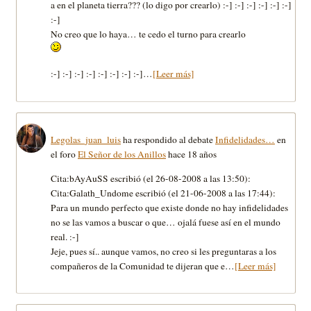
a en el planeta tierra??? (lo digo por crearlo) :-] :-] :-] :-] :-] :-]
:-]
No creo que lo haya… te cedo el turno para crearlo
:-] :-] :-] :-] :-] :-] :-] :-]…
[Leer más]
Legolas_juan_luis
ha respondido al debate
Infidelidades…
en
el foro
El Señor de los Anillos
hace 18 años
Cita:bAyAuSS escribió (el 26-08-2008 a las 13:50):
Cita:Galath_Undome escribió (el 21-06-2008 a las 17:44):
Para un mundo perfecto que existe donde no hay infidelidades
no se las vamos a buscar o que… ojalá fuese así en el mundo
real. :-]
Jeje, pues sí.. aunque vamos, no creo si les preguntaras a los
compañeros de la Comunidad te dijeran que e…
[Leer más]