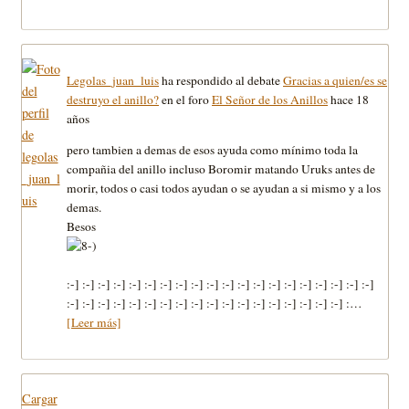
Legolas_juan_luis
ha respondido al debate
Gracias a quien/es se
destruyo el anillo?
en el foro
El Señor de los Anillos
hace 18
años
pero tambien a demas de esos ayuda como mínimo toda la
compañia del anillo incluso Boromir matando Uruks antes de
morir, todos o casi todos ayudan o se ayudan a si mismo y a los
demas.
Besos
:-] :-] :-] :-] :-] :-] :-] :-] :-] :-] :-] :-] :-] :-] :-] :-] :-] :-] :-] :-]
:-] :-] :-] :-] :-] :-] :-] :-] :-] :-] :-] :-] :-] :-] :-] :-] :-] :-] :…
[Leer más]
Cargar