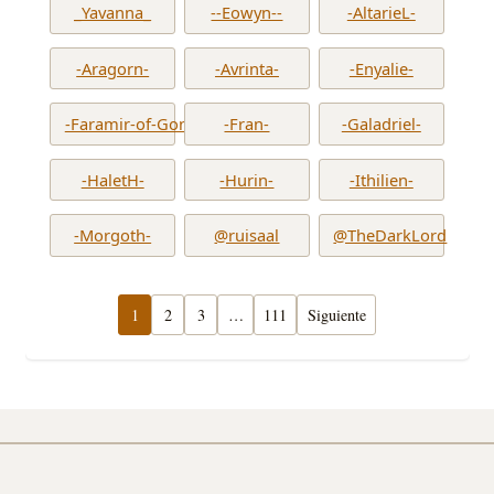
_Yavanna_
--Eowyn--
-AltarieL-
-Aragorn-
-Avrinta-
-Enyalie-
-Faramir-of-Gondor-
-Fran-
-Galadriel-
-HaletH-
-Hurin-
-Ithilien-
-Morgoth-
@ruisaal
@TheDarkLord
1
2
3
…
111
Siguiente