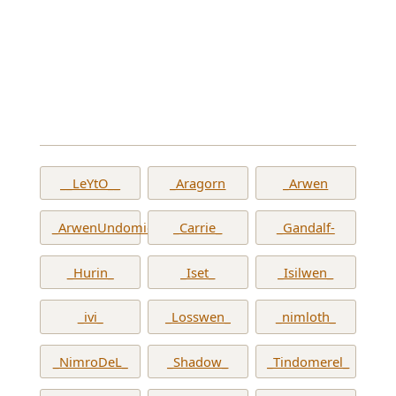
__LeYtO__
_Aragorn
_Arwen
_ArwenUndomiel_
_Carrie_
_Gandalf-
_Hurin_
_Iset_
_Isilwen_
_ivi_
_Losswen_
_nimloth_
_NimroDeL_
_Shadow_
_Tindomerel_