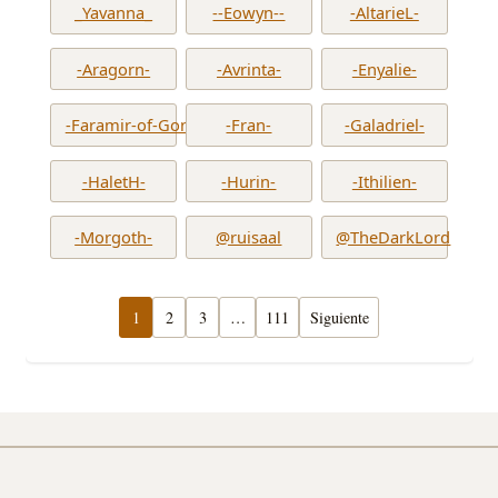
_Yavanna_
--Eowyn--
-AltarieL-
-Aragorn-
-Avrinta-
-Enyalie-
-Faramir-of-Gondor-
-Fran-
-Galadriel-
-HaletH-
-Hurin-
-Ithilien-
-Morgoth-
@ruisaal
@TheDarkLord
1
2
3
…
111
Siguiente