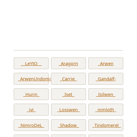
__LeYtO__
_Aragorn
_Arwen
_ArwenUndomiel_
_Carrie_
_Gandalf-
_Hurin_
_Iset_
_Isilwen_
_ivi_
_Losswen_
_nimloth_
_NimroDeL_
_Shadow_
_Tindomerel_