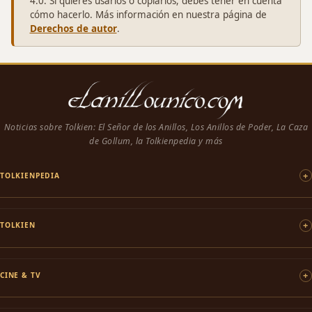
4.0. Si quieres usarlos o copiarlos, debes tener en cuenta
cómo hacerlo. Más información en nuestra página de
Derechos de autor
.
Noticias sobre Tolkien: El Señor de los Anillos, Los Anillos de Poder, La Caza
de Gollum, la Tolkienpedia y más
TOLKIENPEDIA
TOLKIEN
CINE & TV