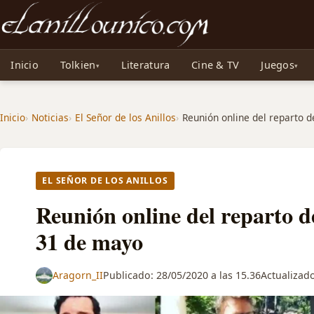
Noticias sobre Tolkien: El Señor de los Anillos, Los Anillos de Poder, La Caza d
Inicio
Tolkien
Literatura
Cine & TV
Juegos
Inicio
Noticias
El Señor de los Anillos
Reunión online del reparto de
EL SEÑOR DE LOS ANILLOS
Reunión online del reparto de
31 de mayo
Aragorn_II
Publicado:
28/05/2020 a las 15.36
Actualizad