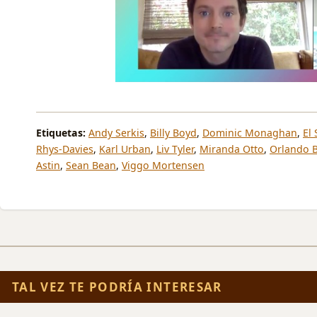
Etiquetas:
Andy Serkis
,
Billy Boyd
,
Dominic Monaghan
,
El 
Rhys-Davies
,
Karl Urban
,
Liv Tyler
,
Miranda Otto
,
Orlando 
Astin
,
Sean Bean
,
Viggo Mortensen
TAL VEZ TE PODRÍA INTERESAR