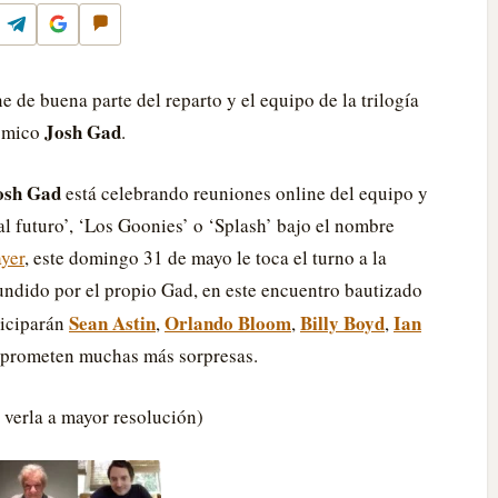
k
Telegram
Google
Comentar
 de buena parte del reparto y el equipo de la trilogía
Josh Gad
cómico
.
osh Gad
está celebrando reuniones online del equipo y
al futuro’, ‘Los Goonies’ o ‘Splash’ bajo el nombre
yer
, este domingo 31 de mayo le toca el turno a la
undido por el propio Gad, en este encuentro bautizado
Sean Astin
Orlando Bloom
Billy Boyd
Ian
ticiparán
,
,
,
 prometen muchas más sorpresas.
 verla a mayor resolución)