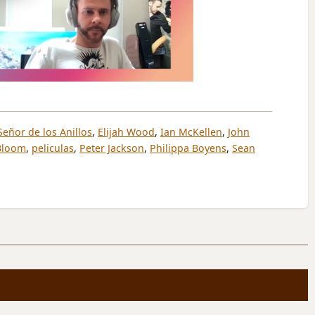
Señor de los Anillos
,
Elijah Wood
,
Ian McKellen
,
John
Bloom
,
peliculas
,
Peter Jackson
,
Philippa Boyens
,
Sean