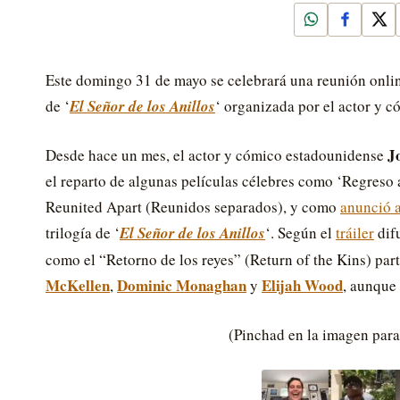
WhatsApp
Faceboo
X
Este domingo 31 de mayo se celebrará una reunión online
de ‘
El Señor de los Anillos
‘ organizada por el actor y 
J
Desde hace un mes, el actor y cómico estadounidense
el reparto de algunas películas célebres como ‘Regreso 
Reunited Apart (Reunidos separados), y como
anunció a
trilogía de ‘
El Señor de los Anillos
‘. Según el
tráiler
dif
como el “Retorno de los reyes” (Return of the Kins) par
McKellen
Dominic Monaghan
Elijah Wood
,
y
, aunque
(Pinchad en la imagen para