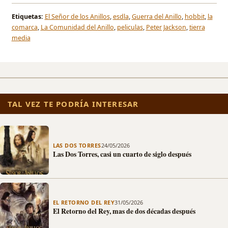
Etiquetas:
El Señor de los Anillos
,
esdla
,
Guerra del Anillo
,
hobbit
,
la
comarca
,
La Comunidad del Anillo
,
peliculas
,
Peter Jackson
,
tierra
media
TAL VEZ TE PODRÍA INTERESAR
LAS DOS TORRES
24/05/2026
Las Dos Torres, casi un cuarto de siglo después
EL RETORNO DEL REY
31/05/2026
El Retorno del Rey, mas de dos décadas después