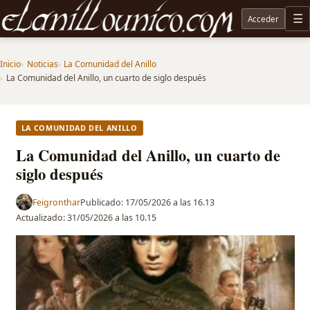
Acceder
M
Noticias sobre Tolkien: El Señor de los Anillos, Los Anillos de Poder, La Caza de Gollum, la 
Inicio
Noticias
La Comunidad del Anillo
La Comunidad del Anillo, un cuarto de siglo después
LA COMUNIDAD DEL ANILLO
La Comunidad del Anillo, un cuarto de
siglo después
Feigronthar
Publicado:
17/05/2026 a las 16.13
Actualizado:
31/05/2026 a las 10.15