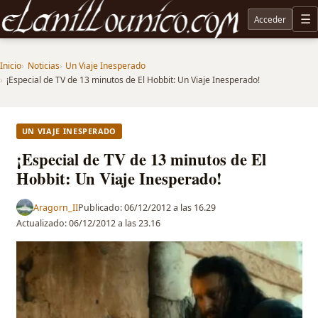
Acceder
M
Noticias sobre Tolkien: El Señor de los Anillos, Los Anillos de Poder, La Caza de Gollum, la 
Inicio
Noticias
Un Viaje Inesperado
¡Especial de TV de 13 minutos de El Hobbit: Un Viaje Inesperado!
UN VIAJE INESPERADO
¡Especial de TV de 13 minutos de El
Hobbit: Un Viaje Inesperado!
Aragorn_II
Publicado:
06/12/2012 a las 16.29
Actualizado:
06/12/2012 a las 23.16