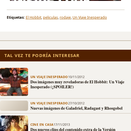
Etiquetas:
El Hobbit
,
peliculas
,
rodaje
,
Un Viaje Inesperado
TAL VEZ TE PODRÍA INTERESAR
UN VIAJE INESPERADO
10/11/2012
Dos imágenes muy reveladoras de El Hobbit: Un Viaje
Inesperado (¡SPOILER!)
UN VIAJE INESPERADO
27/10/2012
Nuevas imágenes de Galadriel, Radagast y Rhosgobel
CINE EN CASA
17/11/2013
Dos nuevos clips del contenido extra de la Versión