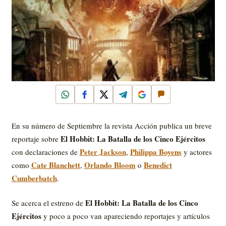
WhatsApp
Facebook
X
Telegram
Google
Comentar
En su número de Septiembre la revista Acción publica un breve
El Hobbit: La Batalla de los Cinco Ejércitos
reportaje sobre
Peter Jackson
Philippa Boyens
con declaraciones de
,
y actores
Cate Blanchett
Orlando Bloom
Benedict
como
,
o
Cumberbatch
.
El Hobbit: La Batalla de los Cinco
Se acerca el estreno de
Ejércitos
y poco a poco van apareciendo reportajes y artículos