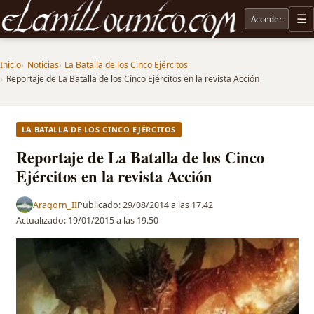
Acceder
M
Noticias sobre Tolkien: El Señor de los Anillos, Los Anillos de Poder, La Caza de Gollum, la 
Inicio
Noticias
La Batalla de los Cinco Ejércitos
Reportaje de La Batalla de los Cinco Ejércitos en la revista Acción
LA BATALLA DE LOS CINCO EJÉRCITOS
Reportaje de La Batalla de los Cinco
Ejércitos en la revista Acción
Aragorn_II
Publicado:
29/08/2014 a las 17.42
Actualizado:
19/01/2015 a las 19.50