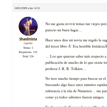
16/01/2009 a las 14:31
No me gusta revivir temas tan viejos per
parecio un buen lugar…
Shaolinista
Hace unos dias mi novia me regalo la sag
Capitán
del tercer libro Â¨ Esa horrible fortalez
Temas: 2
Respuestas: 324
… Los que quieran saber más respecto a 
Total: 326
publicación de mucho de lo que existe to
profesor J. R. R. Tolkien…
No tuve mucho tiempo para buscar en el l
buscando algo hace unos minutos rapidam
referencia a la isla de Numenor… me pare
como ya todos sabemos fueron amigos.
En fin, cuando llegue a leer ese libro, l