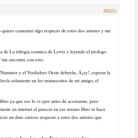
#291571
o quiero comentar algo respecto de estos dos autores y me
a de La trilogia cosmica de Lewis y leyendo el prologo
aÂ¨me encontre con esto:
Numinor y el Verdadero Oeste deberán, Â¡ay!, esperar la
davía solamente en los manuscritos de mi amigo, el
ibro ya que eso lo vi ayer antes de acostarme, pero
ente en internet al parecer en ese mismo libro se hace
cio un dato curioso respecto a estos dos autores que
es cuento si dice algo sobre Numenor y que dice.