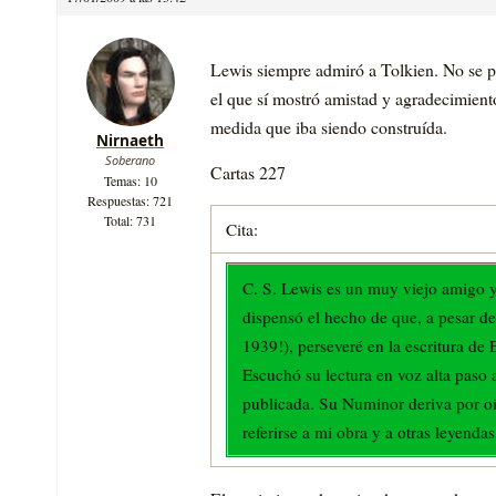
Lewis siempre admiró a Tolkien. No se p
el que sí mostró amistad y agradecimient
medida que iba siendo construída.
Nirnaeth
Soberano
Cartas 227
Temas: 10
Respuestas: 721
Total: 731
Cita:
C. S. Lewis es un muy viejo amigo y 
dispensó el hecho de que, a pesar de
1939!), perseveré en la escritura de 
Escuchó su lectura en voz alta paso 
publicada. Su Numinor deriva por oí
referirse a mi obra y a otras leyenda