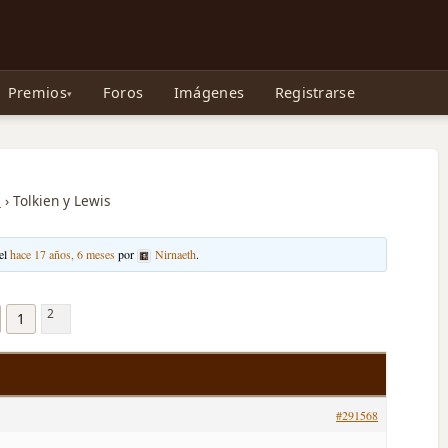
e Gollum, la Tolkienpedia y más
Premios
Foros
Imágenes
Registrarse
s
›
Tolkien y Lewis
 el
hace 17 años, 6 meses
por
Nirnaeth
.
2
1
#291568