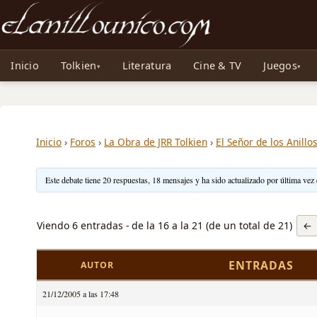
Noticias sobre Tolkien: El Señor de los Anillos, Los Anillos de Poder, La Caza d
Inicio
Tolkien
Literatura
Cine & TV
Juegos
Inicio
›
Foros
›
La Obra de JRR Tolkien
›
El Señor de los Anillo
Este debate tiene 20 respuestas, 18 mensajes y ha sido actualizado por última vez
Viendo 6 entradas - de la 16 a la 21 (de un total de 21)
←
ENTRADAS
AUTOR
21/12/2005 a las 17:48