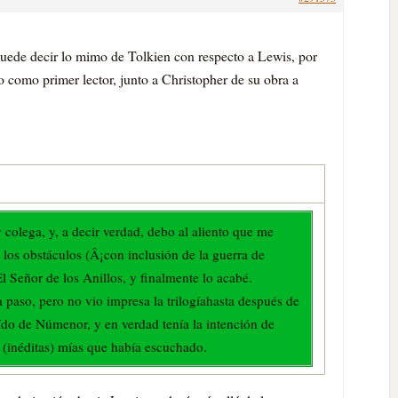
uede decir lo mimo de Tolkien con respecto a Lewis, por
o como primer lector, junto a Christopher de su obra a
colega, y, a decir verdad, debo al aliento que me
 los obstáculos (Â¡con inclusión de la guerra de
El Señor de los Anillos, y finalmente lo acabé.
a paso, pero no vio impresa la trilogíahasta después de
do de Númenor, y en verdad tenía la intención de
s (inéditas) mías que había escuchado.