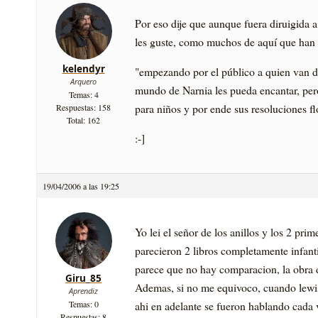
Por eso dije que aunque fuera diruigida 
les guste, como muchos de aquí­ que han 
kelendyr
"empezando por el público a quien van di
Arquero
mundo de Narnia les pueda encantar, per
Temas: 4
para niños y por ende sus resoluciones 
Respuestas: 158
Total: 162
:-]
19/04/2006 a las 19:25
Yo lei el señor de los anillos y los 2 pri
parecieron 2 libros completamente infant
parece que no hay comparacion, la obra de
Giru_85
Ademas, si no me equivoco, cuando lewis 
Aprendiz
Temas: 0
ahi en adelante se fueron hablando cada 
Respuestas: 8