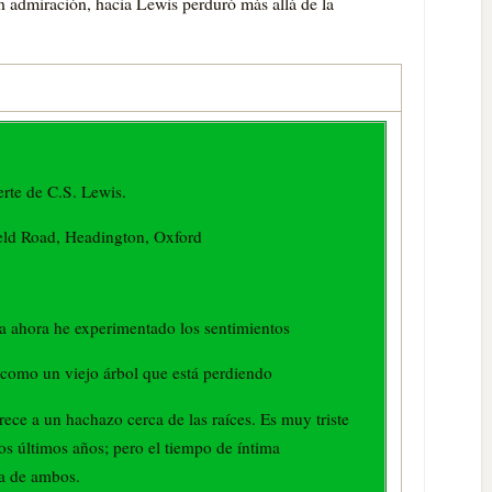
n admiración, hacia Lewis perduró más allá de la
erte de C.S. Lewis.
eld Road, Headington, Oxford
a ahora he experimentado los sentimientos
como un viejo árbol que está perdiendo
rece a un hachazo cerca de las raíces. Es muy triste
s últimos años; pero el tiempo de íntima
a de ambos.