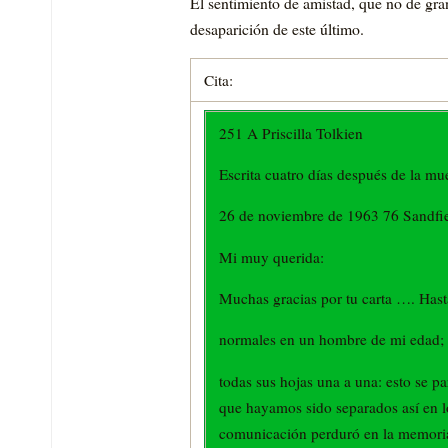
El sentimiento de amistad, que no de gra
desaparición de este último.
Cita:
251 A Priscilla Tolkien
Escrita cuatro días después de la mu
26 de noviembre de 1963 76 Sandfi
Mi muy querida:
Muchas gracias por tu carta …. Hast
normales en un hombre de mi edad; 
todas sus hojas una a una: esto se pa
que hayamos sido separados así en lo
comunicación perduró en la memori