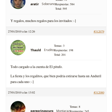
Soberano
aratir
Respuestas: 584
Total: 595
Y regalos, muchos regalos para los invitados :-]
27/01/2010 a las 12:26
#312079
Temas: 3
Erudito
Thauld
Respuestas: 198
Total: 201
Todo cargado a la cuenta de El pitufo.
La fiesta y los regalitos, que bien podria estirarse hasta un Anduril
para cada uno :-]
27/01/2010 a las 13:02
#312080
Temas: 8
Montaraz
peregrinoscuro
Respuestas: 245