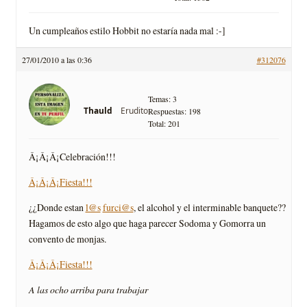
Un cumpleaños estilo Hobbit no estaría nada mal :-]
27/01/2010 a las 0:36
#312076
Temas: 3
Erudito
Thauld
Respuestas: 198
Total: 201
Â¡Â¡Â¡Celebración!!!
Â¡Â¡Â¡Fiesta!!!
¿¿Donde estan
l@s
furci@s
, el alcohol y el interminable banquete??
Hagamos de esto algo que haga parecer Sodoma y Gomorra un
convento de monjas.
Â¡Â¡Â¡Fiesta!!!
A las ocho arriba para trabajar