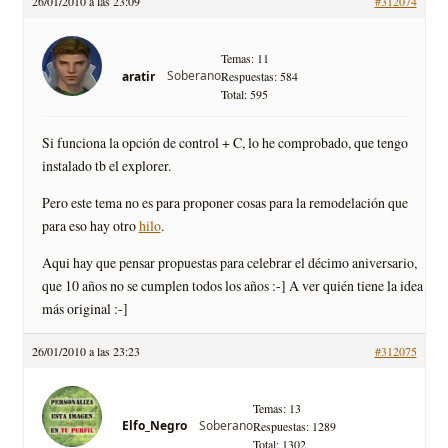
26/01/2010 a las 23:09
#312074
Temas: 11
Soberano
aratir
Respuestas: 584
Total: 595
Si funciona la opción de control + C, lo he comprobado, que tengo
instalado tb el explorer.
Pero este tema no es para proponer cosas para la remodelación que
para eso hay otro
hilo
.
Aqui hay que pensar propuestas para celebrar el décimo aniversario,
que 10 años no se cumplen todos los años :-] A ver quién tiene la idea
más original :-]
26/01/2010 a las 23:23
#312075
Temas: 13
Soberano
Elfo_Negro
Respuestas: 1289
Total: 1302