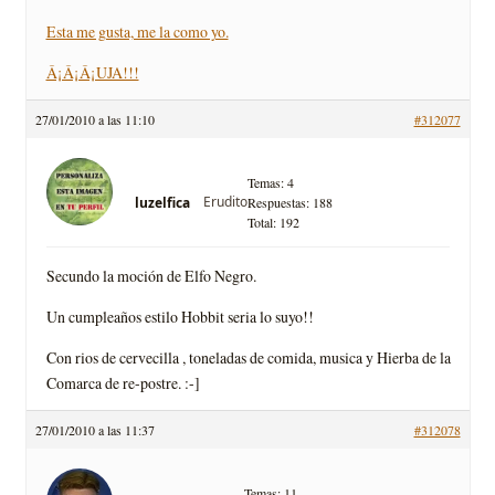
Esta me gusta, me la como yo.
Â¡Â¡Â¡UJA!!!
27/01/2010 a las 11:10
#312077
Temas: 4
Erudito
luzelfica
Respuestas: 188
Total: 192
Secundo la moción de Elfo Negro.
Un cumpleaños estilo Hobbit seria lo suyo!!
Con rios de cervecilla , toneladas de comida, musica y Hierba de la
Comarca de re-postre. :-]
27/01/2010 a las 11:37
#312078
Temas: 11