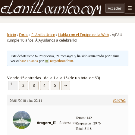
Acceder
M
Noticias sobre Tolkien: El Señor de los Anillos, Los Anillos de Poder, La Caza de Gollum, la 
Inicio
›
Foros
›
El Anillo Único
›
Habla con el Equipo de la Web
›
Â¡EAU
cumple 10 años! Â¡Ayúdanos a celebrarlo!
Este debate tiene 62 respuestas, 21 mensajes y ha sido actualizado por última
vez el
hace 16 años
por
nargothrondhim
.
Viendo 15 entradas - de la 1 a la 15 (de un total de 63)
1
2
3
4
5
→
26/01/2010 a las 22:11
#269762
Temas: 142
Soberano
Aragorn_II
Respuestas: 2976
Total: 3118