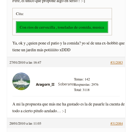
Pere, el único que propone algo en serio!! :-]
Cita:
Con rios de cervecilla , toneladas de comida, musica
Ya, ok y ¿quien pone el patio y la comida? yo sé de una ex-hobbit que
tiene un jardin más potiiiiito xDDD
27/01/2010 a las 16:47
#312083
Temas: 142
Soberano
Aragorn_II
Respuestas: 2976
Total: 3118
A mi la propuesta que más me ha gustado es la de pasarle la cuenta de
todo a cierto pitufo azulado… :-]
28/01/2010 a las 11:03
#312084