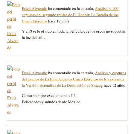
Erick Alvarado
ha comentado en la entrada,
Análisis y 100
capturas del segundo tráiler de El Hobbit: La Batalla de los
Cinco Ejércitos
hace 12 años
Y a PJ se le olvido en toda la película que los orcos no soportan
la luz del sol…
Erick Alvarado
ha comentado en la entrada,
Análisis y capturas
del avance de La Batalla de los Cinco Ejércitos de los extras de
la Versión Extendida de La Desolación de Smaug
hace 12 años
Como siempre excelente nota!!!
Felicidades y saludos desde México