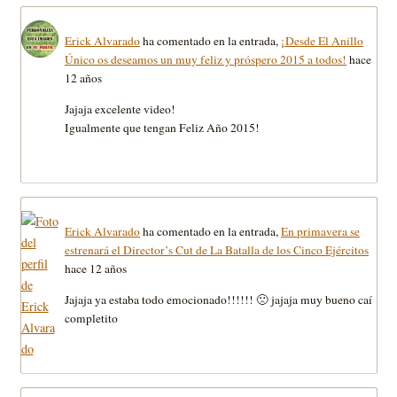
Erick Alvarado
ha comentado en la entrada,
¡Desde El Anillo
Único os deseamos un muy feliz y próspero 2015 a todos!
hace
12 años
Jajaja excelente video!
Igualmente que tengan Feliz Año 2015!
Erick Alvarado
ha comentado en la entrada,
En primavera se
estrenará el Director’s Cut de La Batalla de los Cinco Ejércitos
hace 12 años
Jajaja ya estaba todo emocionado!!!!!! 🙁 jajaja muy bueno caí
completito