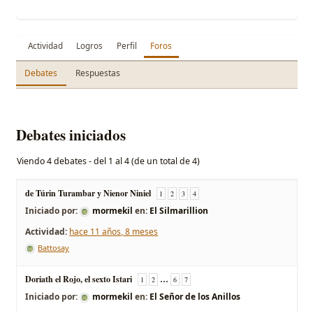
Actividad
Logros
Perfil
Foros
Debates
Respuestas
Debates iniciados
Viendo 4 debates - del 1 al 4 (de un total de 4)
de Túrin Turambar y Nienor Niniel
1
2
3
4
Iniciado por:
mormekil
en:
El Silmarillion
hace 11 años, 8 meses
Battosay
Doriath el Rojo, el sexto Istari
…
1
2
6
7
Iniciado por:
mormekil
en:
El Señor de los Anillos