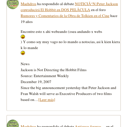
Maehdros
ha respondido al debate
NOTICIÃ“N:Peter Jackson
coproducirá El Hobbit en DOS PELÃCULA
en el foro
Rumores y Comentarios de la Obra de Tolkien en el Cine
hace
19 años
Encontre esto x ahi webeando (osea andando x webs
) Y como soy muy vago no lo mando a notocias, asi k kien kiera
k lo mande
News
Jackson is Not Directing the Hobbit Films
Source: Entertainment Weekly
December 19, 2007
Since the big announcement yesterday that Peter Jackson and
Fran Walsh will serve as Executive Producers of two films
based on…
[Leer más]
Maehdros
ha respondido al debate
Antiguos foreros…
en el