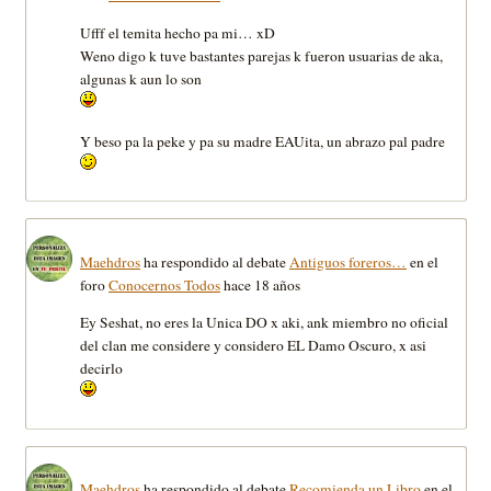
Ufff el temita hecho pa mi… xD
Weno digo k tuve bastantes parejas k fueron usuarias de aka,
algunas k aun lo son
Y beso pa la peke y pa su madre EAUita, un abrazo pal padre
Maehdros
ha respondido al debate
Antiguos foreros…
en el
foro
Conocernos Todos
hace 18 años
Ey Seshat, no eres la Unica DO x aki, ank miembro no oficial
del clan me considere y considero EL Damo Oscuro, x asi
decirlo
Maehdros
ha respondido al debate
Recomienda un Libro
en el