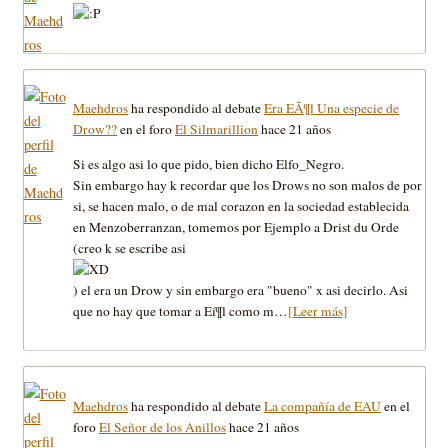
Maehdros
ha respondido al debate
Era EÃ¶l Una especie de
Drow??
en el foro
El Silmarillion
hace 21 años
Si es algo asi lo que pido, bien dicho Elfo_Negro.
Sin embargo hay k recordar que los Drows no son malos de por
si, se hacen malo, o de mal corazon en la sociedad establecida
en Menzoberranzan, tomemos por Ejemplo a Drist du Orde
(creo k se escribe asi
) el era un Drow y sin embargo era "bueno" x asi decirlo. Asi
que no hay que tomar a Eí¶l como m…
[Leer más]
Maehdros
ha respondido al debate
La compañía de EAU
en el
foro
El Señor de los Anillos
hace 21 años