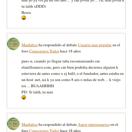
tu lalih xDDD)
Besos
Maehdros
ha respondido al debate
Usuario mas popular
en el
foro
Conocernos Todos
hace 18 años
pues si, cuando yo llegue taba recomenzando cm
elanillounico.com, pero cm bien podrñia decirnos alguien k
estuviera de antes como x ej Infil, o el fundador, antes estaba en
un host .net, asi k ya son como 8 aós o mñas de web… k viejo
toi… BUAAHHHH
PD: Si lalih, tu más
Maehdros
ha respondido al debate
Amor interusuarios
en el
foro
Conocernos Todos
hace 18 años