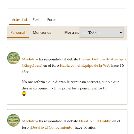
Actividad
Perfil
Foros
Personal
Menciones
Mostrar:
Maehdros
ha respondido al debate
Premio Gollum de Acertijos
(RingQuest)
en el foro
Habla con el Equipo de la Web
hace 16
años
No me referia a que dieran la respuesta correcta, si no a que
dieran su opinión xD pa ponerlos a pensar a ellos tb
Maehdros
ha respondido al debate
Desafío a El Hobbit
en el
foro
¡Desafío al Conocimiento!
hace 16 años