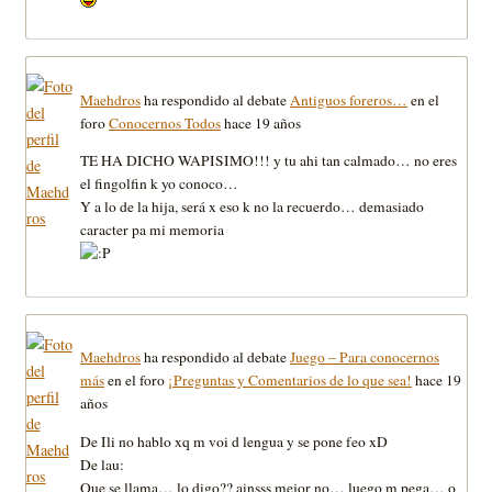
Maehdros
ha respondido al debate
Antiguos foreros…
en el
foro
Conocernos Todos
hace 19 años
TE HA DICHO WAPISIMO!!! y tu ahi tan calmado… no eres
el fingolfin k yo conoco…
Y a lo de la hija, será x eso k no la recuerdo… demasiado
caracter pa mi memoria
Maehdros
ha respondido al debate
Juego – Para conocernos
más
en el foro
¡Preguntas y Comentarios de lo que sea!
hace 19
años
De Ili no hablo xq m voi d lengua y se pone feo xD
De lau:
Que se llama… lo digo?? ainsss mejor no… luego m pega… o