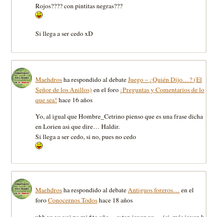
Rojos???? con pintitas negras???
Si llega a ser cedo xD
Maehdros
ha respondido al debate
Juego – ¿Quién Dijo…? (El
Señor de los Anillos)
en el foro
¡Preguntas y Comentarios de lo
que sea!
hace 16 años
Yo, al igual que Hombre_Cetrino pienso que es una frase dicha
en Lorien asi que dire… Haldir.
Si llega a ser cedo, si no, pues no cedo
Maehdros
ha respondido al debate
Antiguos foreros…
en el
foro
Conocernos Todos
hace 18 años
uhh yo ya voi pa mi 6to año… y tan joven yo… (si, más joven k