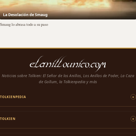
La Desolación de Smaug
Smaug lo abrasa todo a su paso
Noticias sobre Tolkien: El Señor de los Anillos, Los Anillos de Poder, La Caza
de Gollum, la Tolkienpedia y más
TOLKIENPEDIA
TOLKIEN