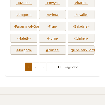
_Yavanna_
--Eowyn--
-AltarieL-
-Aragorn-
-Avrinta-
-Enyalie-
-Faramir-of-Gondor-
-Fran-
-Galadriel-
-HaletH-
-Hurin-
-Ithilien-
-Morgoth-
@ruisaal
@TheDarkLord
1
2
3
…
111
Siguiente