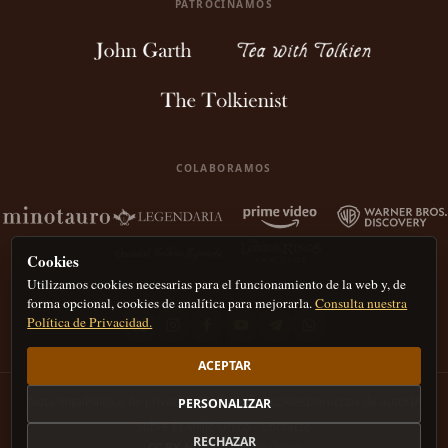
PATROCINAMOS
COLABORAMOS
Cookies
Utilizamos cookies necesarias para el funcionamiento de la web y, de
forma opcional, cookies de analítica para mejorarla.
Consulta nuestra
Política de Privacidad.
ACEPTAR
Nota legal
Política de privacidad
Política de Cookies
Derechos de autor
IA
PERSONALIZAR
Sobre El Anillo Único – Contacto
RECHAZAR
CC BY-NC 4.0
El Anillo Único