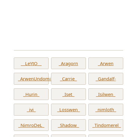
__LeYtO__
_Aragorn
_Arwen
_ArwenUndomiel_
_Carrie_
_Gandalf-
_Hurin_
_Iset_
_Isilwen_
_ivi_
_Losswen_
_nimloth_
_NimroDeL_
_Shadow_
_Tindomerel_