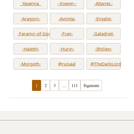
_Yavanna_
--Eowyn--
-AltarieL-
-Aragorn-
-Avrinta-
-Enyalie-
-Faramir-of-Gondor-
-Fran-
-Galadriel-
-HaletH-
-Hurin-
-Ithilien-
-Morgoth-
@ruisaal
@TheDarkLord
1
2
3
…
111
Siguiente