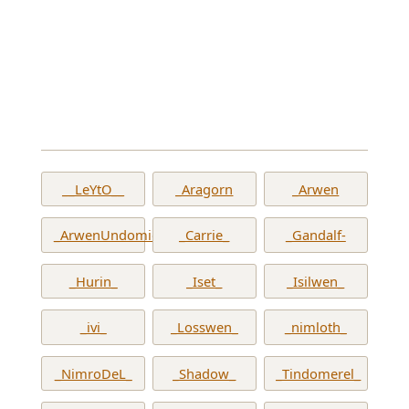
__LeYtO__
_Aragorn
_Arwen
_ArwenUndomiel_
_Carrie_
_Gandalf-
_Hurin_
_Iset_
_Isilwen_
_ivi_
_Losswen_
_nimloth_
_NimroDeL_
_Shadow_
_Tindomerel_