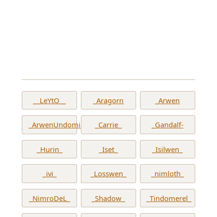
__LeYtO__
_Aragorn
_Arwen
_ArwenUndomiel_
_Carrie_
_Gandalf-
_Hurin_
_Iset_
_Isilwen_
_ivi_
_Losswen_
_nimloth_
_NimroDeL_
_Shadow_
_Tindomerel_