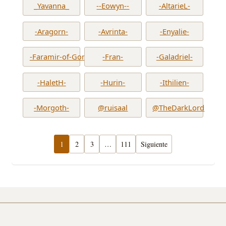
_Yavanna_
--Eowyn--
-AltarieL-
-Aragorn-
-Avrinta-
-Enyalie-
-Faramir-of-Gondor-
-Fran-
-Galadriel-
-HaletH-
-Hurin-
-Ithilien-
-Morgoth-
@ruisaal
@TheDarkLord
1
2
3
…
111
Siguiente