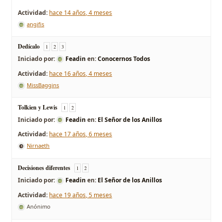
hace 14 años, 4 meses
angifis
Dedícalo
1
2
3
Iniciado por:
Feadin
en:
Conocernos Todos
hace 16 años, 4 meses
MissBaggins
Tolkien y Lewis
1
2
Iniciado por:
Feadin
en:
El Señor de los Anillos
hace 17 años, 6 meses
Nirnaeth
Decisiones diferentes
1
2
Iniciado por:
Feadin
en:
El Señor de los Anillos
hace 19 años, 5 meses
Anónimo