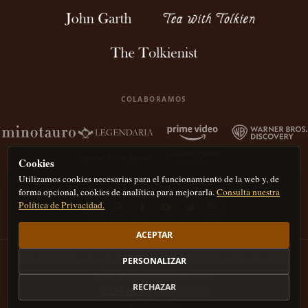
COLABORAMOS
Cookies
Utilizamos cookies necesarias para el funcionamiento de la web y, de
forma opcional, cookies de analítica para mejorarla.
Consulta nuestra
Política de Privacidad.
ACEPTAR
Nota legal
Política de privacidad
Política de Cookies
Derechos de autor
IA
PERSONALIZAR
Sobre El Anillo Único – Contacto
RECHAZAR
CC BY-NC 4.0
El Anillo Único
Preferencias