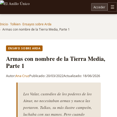
Acceder
M
Noticias sobre Tolkien: El Señor de los Anillos, Los Anillos de Poder, La Caza de Gollum, la 
Inicio
Tolkien
Ensayos sobre Arda
Armas con nombre de la Tierra Media, Parte 1
ENSAYO SOBRE ARDA
Armas con nombre de la Tierra Media,
Parte 1
Autor:
Ana Cruz
Publicado: 20/03/2022
Actualizado: 18/06/2026
Los Valar, custodios de los poderes de los
Ainur, no necesitaban armas y nunca las
portaron. Tulkas, su más ilustre campeón,
luchaba con sus manos. Pero cuando