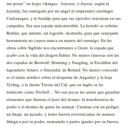
me posee” en hojas vikingas. Joyouse, o Joyosa, según la
leyenda, fue entregada por un ángel al emperador carolingio
Carlomagno, y le bendijo para que sus ejércitos vencieran en sus
campañas. Era una espada indestructible. La heredó su sobrino
Roldán, que intentó, sin lograrlo, destruirla, para que semejante
herramienta no cayera nunca en manos del enemigo. En las
obras sobre Sigfrido nos encontramos a Gram, la espada que
acabó con la vida del dragón Fafner. No menos famosas son las
dos espadas de Beowulf, Hrunting y Naegling, la Excálibur del
legendario Arturo, o Durendal, de Roland. No menos conocido
es el relato nórdico sobre el despertar de Angantyr y la hoja
Tyrfing, o la ilustre Tizona del Cid, que en inglés se ha
traducido como
Fireball
… No son pocas las armas que guardan
elementos que ilustran el paso del tiempo, la transferencia de
poder o el destino de quien las maneje. Cuentan con un pedigrí,
un linaje, un pasado, y todas fueron reverenciadas de manera
litúrgica por su poder, sustentado a partes iguales por su fuerza,