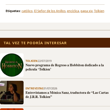
Etiquetas:
católico
,
El Señor de los Anillos
,
encíclica
,
papa xiv
,
Tolkien
TAL VEZ TE PODRÍA INTERESAR
TOLKIEN
22/07/2019
Nuevo programa de Regreso a Hobbiton dedicado a la
película ‘Tolkien’
ENTREVISTAS
31/07/2026
Entrevistamos a Mónica Sanz, traductora de “Las Cartas
de J.R.R. Tolkien”