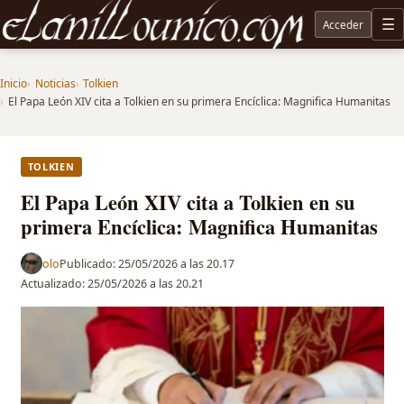
Acceder
M
Noticias sobre Tolkien: El Señor de los Anillos, Los Anillos de Poder, La Caza de Gollum, la 
Inicio
Noticias
Tolkien
El Papa León XIV cita a Tolkien en su primera Encíclica: Magnifica Humanitas
TOLKIEN
El Papa León XIV cita a Tolkien en su
primera Encíclica: Magnifica Humanitas
olo
Publicado:
25/05/2026 a las 20.17
Actualizado:
25/05/2026 a las 20.21