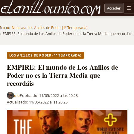
Acceder
M
Noticias sobre Tolkien: El Señor de los Anillos, Los Anillos de Poder, La Caza de Gollum, la 
Inicio
Noticias
Los Anillos de Poder (1ª Temporada)
EMPIRE: El mundo de Los Anillos de Poder no es la Tierra Media que recordáis
LOS ANILLOS DE PODER (1ª TEMPORADA)
EMPIRE: El mundo de Los Anillos de
Poder no es la Tierra Media que
recordáis
olo
Publicado:
11/05/2022 a las 20.23
Actualizado:
11/05/2022 a las 20.25