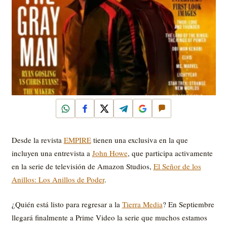
WhatsApp
Facebook
X
Telegram
Google
Comentar
Desde la revista
EMPIRE
tienen una exclusiva en la que
incluyen una entrevista a
John Howe
, que participa activamente
en la serie de televisión de Amazon Studios,
El Señor de los
Anillos: Los Anillos de Poder
.
¿Quién está listo para regresar a la
Tierra Media
? En Septiembre
llegará finalmente a Prime Video la serie que muchos estamos