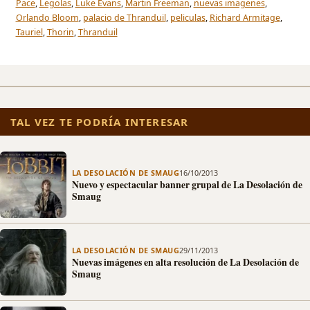
Pace
,
Legolas
,
Luke Evans
,
Martin Freeman
,
nuevas imagenes
,
Orlando Bloom
,
palacio de Thranduil
,
peliculas
,
Richard Armitage
,
Tauriel
,
Thorin
,
Thranduil
TAL VEZ TE PODRÍA INTERESAR
LA DESOLACIÓN DE SMAUG
16/10/2013
Nuevo y espectacular banner grupal de La Desolación de
Smaug
LA DESOLACIÓN DE SMAUG
29/11/2013
Nuevas imágenes en alta resolución de La Desolación de
Smaug