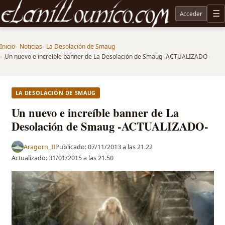
Acceder
M
Noticias sobre Tolkien: El Señor de los Anillos, Los Anillos de Poder, La Caza de Gollum, la 
Inicio
Noticias
La Desolación de Smaug
Un nuevo e increíble banner de La Desolación de Smaug -ACTUALIZADO-
LA DESOLACIÓN DE SMAUG
Un nuevo e increíble banner de La
Desolación de Smaug -ACTUALIZADO-
Aragorn_II
Publicado:
07/11/2013 a las 21.22
Actualizado:
31/01/2015 a las 21.50