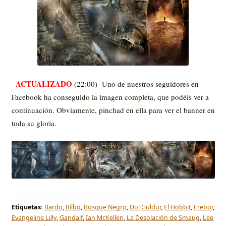
ACTUALIZADO
–
(22:00)- Uno de nuestros seguidores en
Facebook ha conseguido la imagen completa, que podéis ver a
continuación. Obviamente, pinchad en ella para ver el banner en
toda su gloria.
Etiquetas:
Bardo
,
Bilbo
,
Bosque Negro
,
Dol Guldur
,
El Hobbit
,
Erebor
,
Evangeline Lilly
,
Gandalf
,
Ian McKellen
,
La Desolación de Smaug
,
Lee