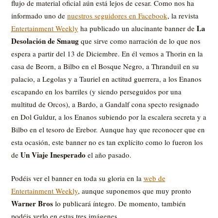
flujo de material oficial aún está lejos de cesar. Como nos ha
informado uno de
nuestros seguidores en Facebook
, la revista
La
Entertainment Weekly
ha publicado un alucinante banner de
Desolación de Smaug
que sirve como narración de lo que nos
espera a partir del 13 de Diciembre. En él vemos a Thorin en la
casa de Beorn, a Bilbo en el Bosque Negro, a Thranduil en su
palacio, a Legolas y a Tauriel en actitud guerrera, a los Enanos
escapando en los barriles (y siendo perseguidos por una
multitud de Orcos), a Bardo, a Gandalf cona specto resignado
en Dol Guldur, a los Enanos subiendo por la escalera secreta y a
Bilbo en el tesoro de Erebor. Aunque hay que reconocer que en
esta ocasión, este banner no es tan explícito como lo fueron los
Un Viaje Inesperado
de
el año pasado.
Podéis ver el banner en toda su gloria en la
web de
Entertainment Weekly
, aunque suponemos que muy pronto
Warner Bros
lo publicará íntegro. De momento, también
podéis verlo en estas tres imágenes.