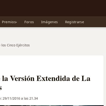
e Gollum, la Tolkienpedia y más
Premios
Foros
Imágenes
Registrarse
 los Cinco Ejércitos
 la Versión Extendida de La
s
o:
29/11/2016 a las 21.34