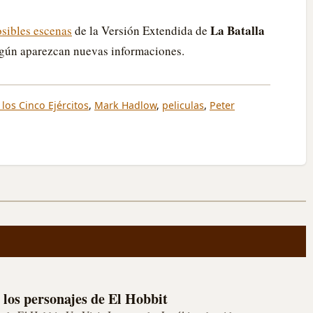
La Batalla
osibles escenas
de la Versión Extendida de
según aparezcan nuevas informaciones.
 los Cinco Ejércitos
,
Mark Hadlow
,
peliculas
,
Peter
los personajes de El Hobbit