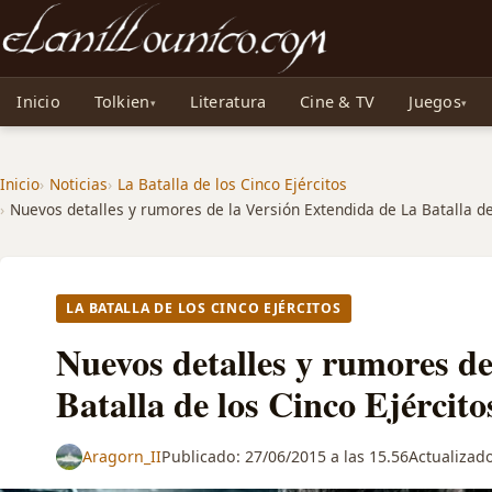
Noticias sobre Tolkien: El Señor de los Anillos, Los Anillos de Poder, La Caza d
Inicio
Tolkien
Literatura
Cine & TV
Juegos
Inicio
Noticias
La Batalla de los Cinco Ejércitos
Nuevos detalles y rumores de la Versión Extendida de La Batalla de
LA BATALLA DE LOS CINCO EJÉRCITOS
Nuevos detalles y rumores de
Batalla de los Cinco Ejército
Aragorn_II
Publicado:
27/06/2015 a las 15.56
Actualizad