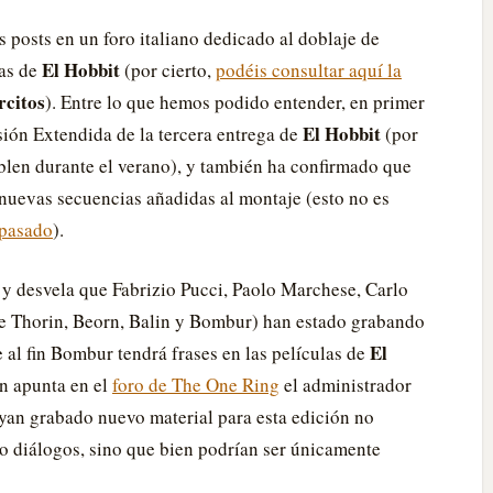
 posts en un foro italiano dedicado al doblaje de
El Hobbit
las de
(por cierto,
podéis consultar aquí la
rcitos
). Entre lo que hemos podido entender, en primer
El Hobbit
ión Extendida de la tercera entrega de
(por
oblen durante el verano), y también ha confirmado que
 nuevas secuencias añadidas al montaje (esto no es
 pasado
).
y desvela que Fabrizio Pucci, Paolo Marchese, Carlo
e Thorin, Beorn, Balin y Bombur) han estado grabando
El
 al fin Bombur tendrá frases en las películas de
en apunta en el
foro de The One Ring
el administrador
ayan grabado nuevo material para esta edición no
 o diálogos, sino que bien podrían ser únicamente