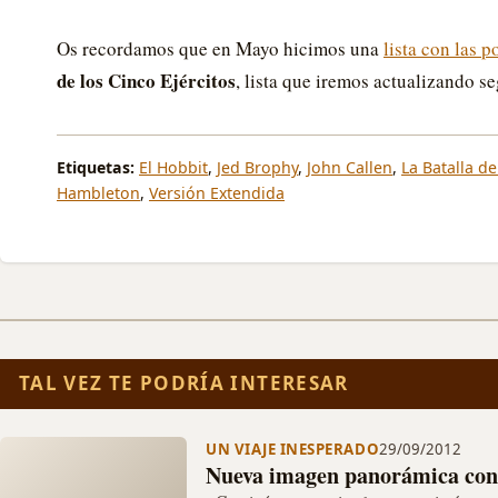
Os recordamos que en Mayo hicimos una
lista con las p
de los Cinco Ejércitos
, lista que iremos actualizando 
Etiquetas:
El Hobbit
,
Jed Brophy
,
John Callen
,
La Batalla de
Hambleton
,
Versión Extendida
TAL VEZ TE PODRÍA INTERESAR
UN VIAJE INESPERADO
29/09/2012
Nueva imagen panorámica con 