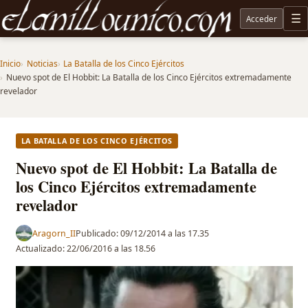
Acceder
M
Noticias sobre Tolkien: El Señor de los Anillos, Los Anillos de Poder, La Caza de Gollum, la 
Inicio
Noticias
La Batalla de los Cinco Ejércitos
Nuevo spot de El Hobbit: La Batalla de los Cinco Ejércitos extremadamente
revelador
LA BATALLA DE LOS CINCO EJÉRCITOS
Nuevo spot de El Hobbit: La Batalla de
los Cinco Ejércitos extremadamente
revelador
Aragorn_II
Publicado:
09/12/2014 a las 17.35
Actualizado:
22/06/2016 a las 18.56