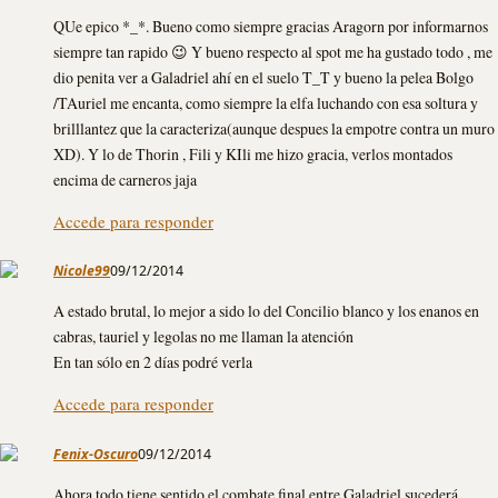
QUe epico *_*. Bueno como siempre gracias Aragorn por informarnos
siempre tan rapido 😉 Y bueno respecto al spot me ha gustado todo , me
dio penita ver a Galadriel ahí en el suelo T_T y bueno la pelea Bolgo
/TAuriel me encanta, como siempre la elfa luchando con esa soltura y
brilllantez que la caracteriza(aunque despues la empotre contra un muro
XD). Y lo de Thorin , Fili y KIli me hizo gracia, verlos montados
encima de carneros jaja
Accede para responder
Nicole99
09/12/2014
A estado brutal, lo mejor a sido lo del Concilio blanco y los enanos en
cabras, tauriel y legolas no me llaman la atención
En tan sólo en 2 días podré verla
Accede para responder
Fenix-Oscuro
09/12/2014
Ahora todo tiene sentido el combate final entre Galadriel sucederá