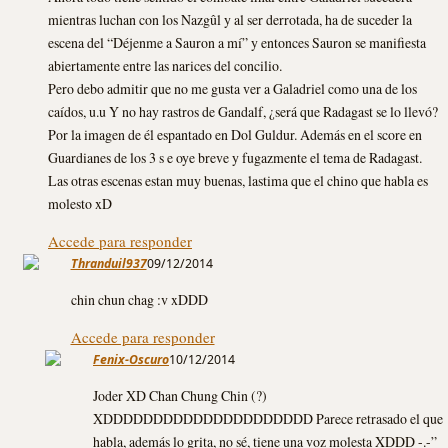
mientras luchan con los Nazgûl y al ser derrotada, ha de suceder la
escena del “Déjenme a Sauron a mí” y entonces Sauron se manifiesta
abiertamente entre las narices del concilio.
Pero debo admitir que no me gusta ver a Galadriel como una de los
caídos, u.u Y no hay rastros de Gandalf, ¿será que Radagast se lo llevó?
Por la imagen de él espantado en Dol Guldur. Además en el score en
Guardianes de los 3 s e oye breve y fugazmente el tema de Radagast.
Las otras escenas estan muy buenas, lastima que el chino que habla es
molesto xD
Accede para responder
Thranduil937
09/12/2014
chin chun chag :v xDDD
Accede para responder
Fenix-Oscuro
10/12/2014
Joder XD Chan Chung Chin (?)
XDDDDDDDDDDDDDDDDDDDDD Parece retrasado el que
habla, además lo grita, no sé, tiene una voz molesta XDDD -.-”