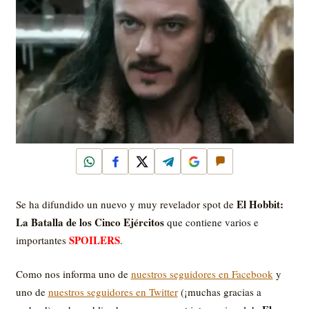
WhatsApp
Facebook
X
Telegram
Google
Comentar
El Hobbit:
Se ha difundido un nuevo y muy revelador spot de
La Batalla de los Cinco Ejércitos
que contiene varios e
SPOILERS
importantes
.
Como nos informa uno de
nuestros seguidores en Facebook
y
uno de
nuestros seguidores en Twitter
(¡muchas gracias a