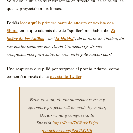
Sólo que la música se interpretaba en directo en las salas en las
que se proyectaban los filmes.
aquí
Podéis
leer
la primera parte de nuestra entrevista con
Shore
, en la que además de este “spoiler” nos habla de ‘
El
Señor de los Anillos
‘, de ‘
El Hobbit
‘, de la obra de Tolkien, de
sus coalboraciones con David Cronemberg, de sus
composiciones para salas de concierto y de mucho más!
Una respuesta que pilló por sorpresa al propio Adams, como
comentó a través de su
cuenta de Twitter
.
From now on, all announcements re: my
upcoming projects will be made by genius,
Oscar-winning composers. In
Spanish.
https://t.co/7pWsnbPiQo
pic.twitter.com/fReu7VGUlI