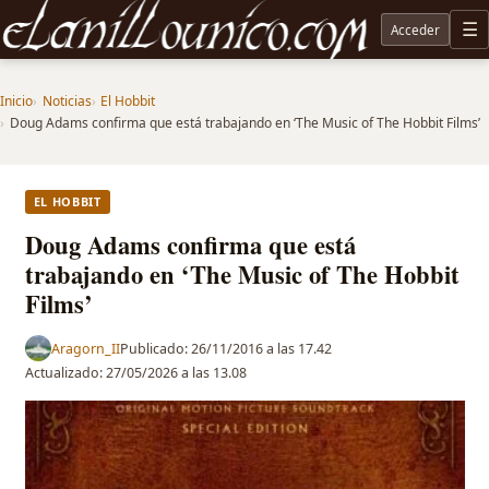
Acceder
M
Noticias sobre Tolkien: El Señor de los Anillos, Los Anillos de Poder, La Caza de Gollum, la 
Inicio
Noticias
El Hobbit
Doug Adams confirma que está trabajando en ‘The Music of The Hobbit Films’
EL HOBBIT
Doug Adams confirma que está
trabajando en ‘The Music of The Hobbit
Films’
Aragorn_II
Publicado:
26/11/2016 a las 17.42
Actualizado:
27/05/2026 a las 13.08