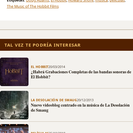
Etiquetas:
Doug Adams
,
El Hobbit
,
Howard Shore
,
musica
,
peliculas
,
The Music of The Hobbit Films
TAL VEZ TE PODRÍA INTERESAR
EL HOBBIT
20/03/2014
¿Habrá Grabaciones Completas de las bandas sonoras de
El Hobbit?
LA DESOLACIÓN DE SMAUG
20/12/2013
Nuevo videoblog centrado en la música de La Desolación
de Smaug