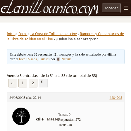
Acceder
M
Noticias sobre Tolkien: El Señor de los Anillos, Los Anillos de Poder, La Caza de Gollum, la 
Inicio
›
Foros
›
La Obra de Tolkien en el cine
›
Rumores y Comentarios de
la Obra de Tolkien en el Cine
›
¿Quién iba a ser Aragorn?
Este debate tiene 32 respuestas, 21 mensajes y ha sido actualizado por última
vez el
hace 16 años, 8 meses
por
Neume
.
Viendo 3 entradas - de la 31 a la 33 (de un total de 33)
3
←
1
2
24/03/2005 a las 22:44
#284205
Temas: 6
Maese
xtile
Respuestas: 272
Total: 278