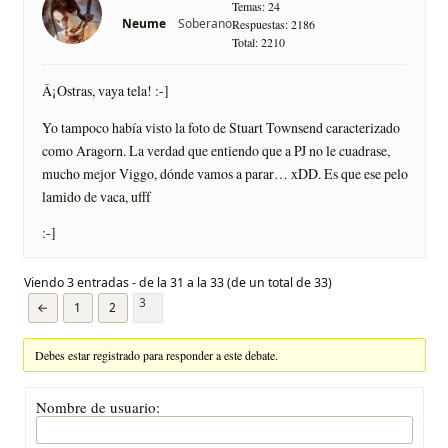
Temas: 24
Soberano
Neume
Respuestas: 2186
Total: 2210
Â¡Ostras, vaya tela! :-]
Yo tampoco había visto la foto de Stuart Townsend caracterizado
como Aragorn. La verdad que entiendo que a PJ no le cuadrase,
mucho mejor Viggo, dónde vamos a parar… xDD. Es que ese pelo
lamido de vaca, ufff
:-]
Viendo 3 entradas - de la 31 a la 33 (de un total de 33)
3
←
1
2
Debes estar registrado para responder a este debate.
Nombre de usuario: