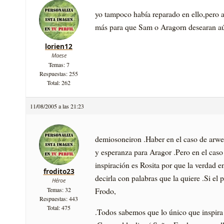
yo tampoco habí­a reparado en ello,pero a
más para que Sam o Aragorn desearan aún
lorien12
Maese
Temas: 7
Respuestas: 255
Total: 262
11/08/2005 a las 21:23
demiosoneiron .Haber en el caso de arwen
y esperanza para Aragor .Pero en el caso
inspiración es Rosita por que la verdad en
frodito23
decirla con palabras que la quiere .Si el
Héroe
Frodo,
Temas: 32
Respuestas: 443
Total: 475
.Todos sabemos que lo único que inspira 