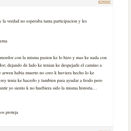
#296965
 la verdad no esperaba tanta participacion y les
tema
 mordor con la misma pasion ke lo hizo y mas ke nada con
dor; dejando de lado ke tenian ke despejarle el camino a
 ke arwen habia muerto no creo k huviera hecho lo ke
r rey tenia ke hacerlo y tambien para ayudar a frodo pero
antir yo siento k no huebiera sido la misma historia…
los proteja