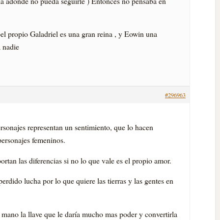
lla adonde no pueda seguirle ) Entonces no pensaba en
el propio Galadriel es una gran reina , y Eowin una
a nadie
#296963
sonajes representan un sentimiento, que lo hacen
 personajes femeninos.
tan las diferencias si no lo que vale es el propio amor.
perdido lucha por lo que quiere las tierras y las gentes en
su mano la llave que le darí­a mucho mas poder y convertirla