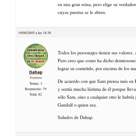
en una gran reina, pero elige su verdadero
cuyas puertas se le abren.
19/08/2005 a las 18:38
Todos los personajes tienen sus valore
Pero creo que como ha dicho demiosoneir
lograr su cometido, por encima de los ma
Dahap
Frontero
De acuerdo con que Sam piensa más en F
Temas: 3
y sentí­a mucha lástima de él porque llev
Respuestas: 79
Total: 82
sólo Sam, sino a cualquier otro le habrí
Gandalf o quien sea.
Saludos de Dahap.