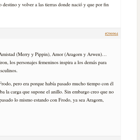
 destino y volver a las tierras donde nació y que por fin
#296964
s. Amistad (Merry y Pippin), Amor (Aragorn y Arwen)…
on, los personajes femeninos inspira a los demás para
sculinos.
rodo, pero era porque habí­a pasado mucho tiempo con él
aba la carga que supone el anillo. Sin embargo creo que no
­a pasado lo mismo estando con Frodo, ya sea Aragorn,