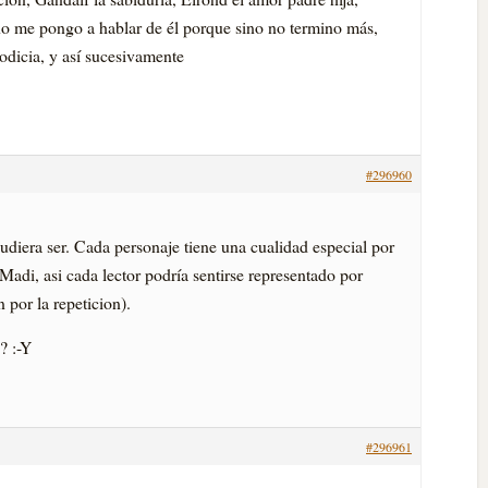
no me pongo a hablar de él porque sino no termino más,
odicia, y así­ sucesivamente
#296960
diera ser. Cada personaje tiene una cualidad especial por
di, asi cada lector podrí­a sentirse representado por
 por la repeticion).
? :-Y
#296961