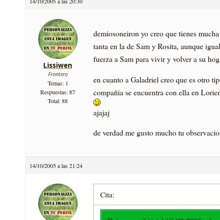
14/10/2005 a las 20:30
demiosoneiron yo creo que tienes much
tanta en la de Sam y Rosita, aunque igua
fuerza a Sam para vivir y volver a su ho
Lissiwen
Frontero
en cuanto a Galadriel creo que es otro ti
Temas: 1
compañia se encuentra con ella en Lorie
Respuestas: 87
Total: 88
ajajaj
de verdad me gusto mucho tu observacio
14/10/2005 a las 21:24
Cita: