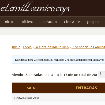
Noticias sobre Tolkien: El Señor de los Anillos, Los Anillos de Poder, La Caza d
Inicio
Tolkien
Literatura
Cine & TV
Juegos
Inicio
›
Foros
›
La Obra de JRR Tolkien
›
El Señor de los Anillo
Este debate tiene 25 respuestas, 20 mensajes y ha sido actualizado por última vez
1
Viendo 15 entradas - de la 1 a la 15 (de un total de 26)
ENTRADAS
AUTOR
11/08/2005 a las 20:16