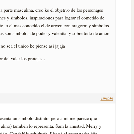
parte masculina, creo ke el objetivo de los personajes
es y simbolos. inspiraciones para lograr el cometido de
oto, o el mas conocido el de arwen con aragorn; y simbolos
las son simbolos de poder y valentia, y sobre todo de amor.
no sea el unico ke piense asi jajaja
or del valar los proteja…
#296959
senta un sí­mbolo distinto, pero a mi me parece que
ulino) tamibén lo representa. Sam la amistad, Merry y
ón, Gandalf la sabidurí­a, Elrond el amor padre hija,