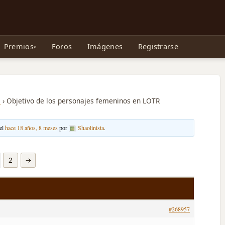
e Gollum, la Tolkienpedia y más
Premios
Foros
Imágenes
Registrarse
s
›
Objetivo de los personajes femeninos en LOTR
 el
hace 18 años, 8 meses
por
Shaolinista
.
2
→
#268957