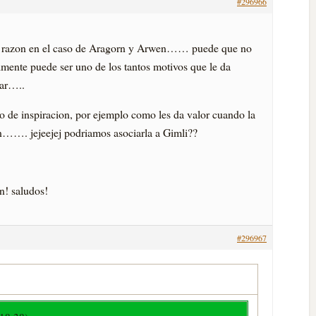
#296966
a razon en el caso de Aragorn y Arwen…… puede que no
lmente puede ser uno de los tantos motivos que le da
gar…..
po de inspiracion, por ejemplo como les da valor cuando la
n……. jejeejej podriamos asociarla a Gimli??
n! saludos!
#296967