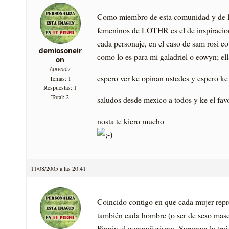
Como miembro de esta comunidad y de la 
femeninos de LOTHR es el de inspiracion
cada personaje, en el caso de sam rosi c
demiosoneir
como lo es para mi galadriel o eowyn; el
on
Aprendiz
espero ver ke opinan ustedes y espero ke 
Temas: 1
Respuestas: 1
Total: 2
saludos desde mexico a todos y ke el fav
nosta te kiero mucho
11/08/2005 a las 20:41
Coincido contigo en que cada mujer repre
también cada hombre (o ser de sexo masc
Pippin el compañerismo, Saruman la traici