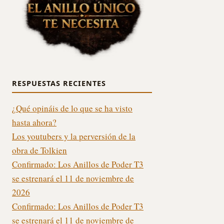
RESPUESTAS RECIENTES
¿Qué opináis de lo que se ha visto
hasta ahora?
Los youtubers y la perversión de la
obra de Tolkien
Confirmado: Los Anillos de Poder T3
se estrenará el 11 de noviembre de
2026
Confirmado: Los Anillos de Poder T3
se estrenará el 11 de noviembre de