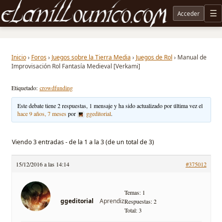
Acceder
M
Noticias sobre Tolkien: El Señor de los Anillos, Los Anillos de Poder, La Caza de Gollum, la 
Inicio
›
Foros
›
Juegos sobre la Tierra Media
›
Juegos de Rol
›
Manual de
Improvisación Rol Fantasía Medieval [Verkami]
Etiquetado:
crowdfunding
Este debate tiene 2 respuestas, 1 mensaje y ha sido actualizado por última vez el
hace 9 años, 7 meses
por
ggeditorial
.
Viendo 3 entradas - de la 1 a la 3 (de un total de 3)
15/12/2016 a las 14:14
#375012
Temas: 1
Aprendiz
ggeditorial
Respuestas: 2
Total: 3