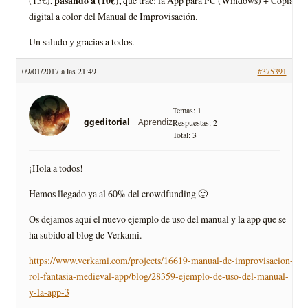
pasando a (10€),
(15€),
que trae: la App para PC (Windows) + Copia
digital a color del Manual de Improvisación.
Un saludo y gracias a todos.
09/01/2017 a las 21:49
#375391
Temas: 1
Aprendiz
ggeditorial
Respuestas: 2
Total: 3
¡Hola a todos!
Hemos llegado ya al 60% del crowdfunding 🙂
Os dejamos aquí el nuevo ejemplo de uso del manual y la app que se
ha subido al blog de Verkami.
https://www.verkami.com/projects/16619-manual-de-improvisacion-
rol-fantasia-medieval-app/blog/28359-ejemplo-de-uso-del-manual-
y-la-app-3