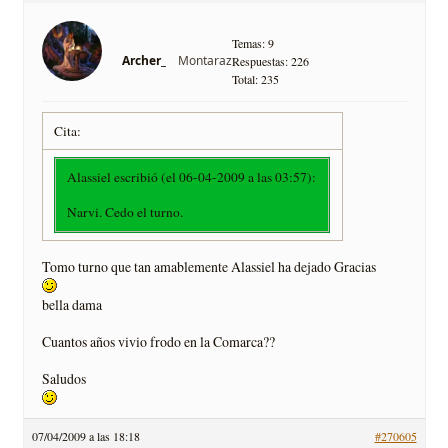
Temas: 9
Montaraz
Archer_
Respuestas: 226
Total: 235
Cita:
Alassiel escribió (el 06-04-2009 a las 03:57):
Narvi. Cedo el turno.
Tomo turno que tan amablemente Alassiel ha dejado Gracias
bella dama
Cuantos años vivio frodo en la Comarca??
Saludos
07/04/2009 a las 18:18
#270605