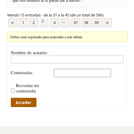
que otro nombre se le puede dar a barbol ?
Viendo 15 entradas - de la 31 a la 45 (de un total de 580)
3
…
←
1
2
4
37
38
39
→
Debes estar registrado para responder a este debate.
Nombre de usuario:
Contraseña:
Recordar mi
contraseña
Acceder