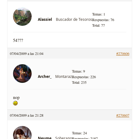
Temas: 1
Buscador de Tesoros
Alassiel
Respuestas: 76
Total: 77
54???
07/04/2009 a las 21:04
#270606
Temas: 9
Montaraz
Archer_
Respuestas: 226
Total: 235
nop
07/04/2009 a las 21:28
#270607
Temas: 24
Soberano
Neume
Respuestas: 2187