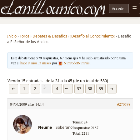
Acceder
M
Noticias sobre Tolkien: El Señor de los Anillos, Los Anillos de Poder, La Caza de Gollum, la 
Inicio
›
Foros
›
Debates & Desafíos
›
¡Desafío al Conocimiento!
›
Desafío
a El Señor de los Anillos
Este debate tiene 579 respuestas, 67 mensajes y ha sido actualizado por última
vez el
hace 9 años, 3 meses
por
NimrodelNimrais
.
Viendo 15 entradas - de la 31 a la 45 (de un total de 580)
3
…
←
1
2
4
37
38
39
→
04/04/2009 a las 14:14
#270598
Temas: 24
Soberano
Neume
Respuestas: 2187
Total: 2211