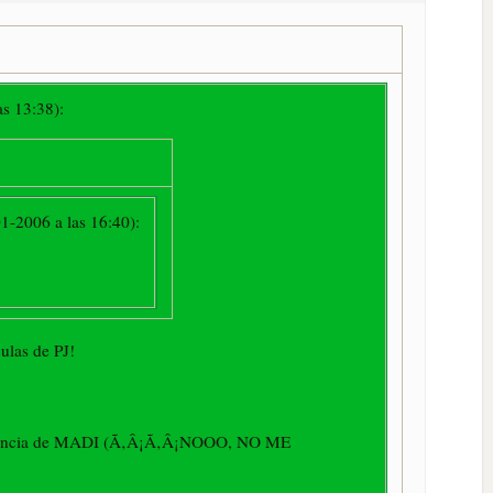
as 13:38):
1-2006 a las 16:40):
ulas de PJ!
ausencia de MADI (Ã‚Â¡Ã‚Â¡NOOO, NO ME