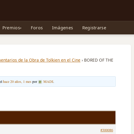
e Gollum, la Tolkienpedia y más
Premios
Foros
Imágenes
Registrarse
ntarios de la Obra de Tolkien en el Cine
›
BORED OF THE
 el
hace 20 años, 1 mes
por
MADI
.
#300086