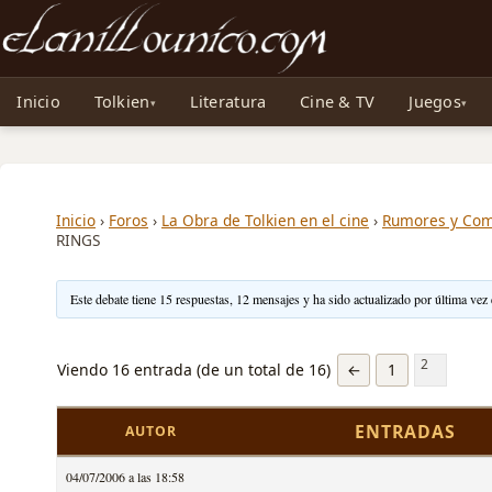
Noticias sobre Tolkien: El Señor de los Anillos, Los Anillos de Poder, La Caza d
Inicio
Tolkien
Literatura
Cine & TV
Juegos
Inicio
›
Foros
›
La Obra de Tolkien en el cine
›
Rumores y Come
RINGS
Este debate tiene 15 respuestas, 12 mensajes y ha sido actualizado por última vez
2
Viendo 16 entrada (de un total de 16)
←
1
ENTRADAS
AUTOR
04/07/2006 a las 18:58