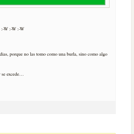
:-W :-W :-W
odias, porque no las tomo como una burla, sino como algo
or se excede…