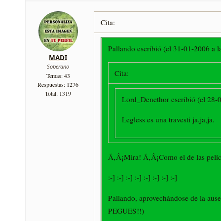
Cita:
Pallando escribió (el 31-01-2006 a l
MADI
Soberano
Cita:
Temas: 43
Respuestas: 1276
Total: 1319
Lord_Denethor escribió (el 28-0
Legless es una travesti ja,ja,ja.
Ã‚Â¡Mira! Ã‚Â¡Como el de las pelí­c
:-] :-] :-] :-] :-] :-] :-] :-]
Pallando, aprovechándose de la 
PEGUES!!)