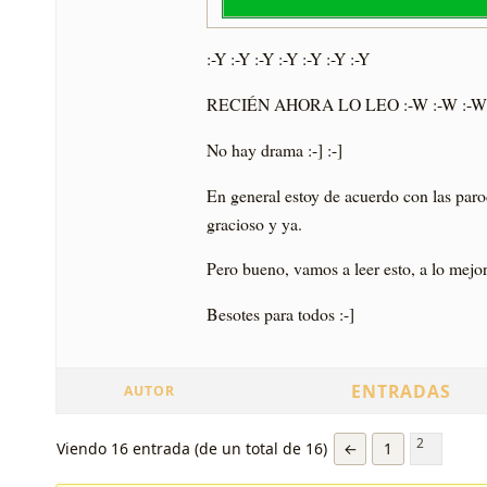
:-Y :-Y :-Y :-Y :-Y :-Y :-Y
RECIÉN AHORA LO LEO :-W :-W :-W 
No hay drama :-] :-]
En general estoy de acuerdo con las par
gracioso y ya.
Pero bueno, vamos a leer esto, a lo mej
Besotes para todos :-]
ENTRADAS
AUTOR
2
Viendo 16 entrada (de un total de 16)
←
1