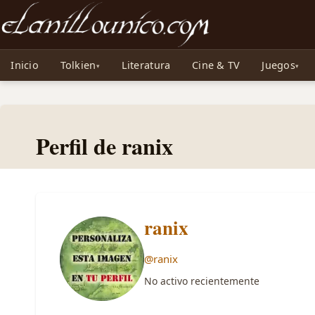
Noticias sobre Tolkien: El Señor de los Anillos, Los Anillos de Poder, La Caza d
Inicio
Tolkien
Literatura
Cine & TV
Juegos
Perfil de ranix
ranix
@ranix
No activo recientemente