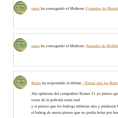
ranix
ha conseguido el Mathom:
Contador de Histor
ranix
ha conseguido el Mathom:
Narrador de Hobbi
Ranix
ha respondido al debate
¿Tenían alas los Balr
Ala opinionn del compañero Eomer 21 yo pienso que s
cosas de la pelicula estan mal
y si pienso que los balrogs tubieran alas y pudiesen 
el balrog de moria pienso que no podia bolar por ba