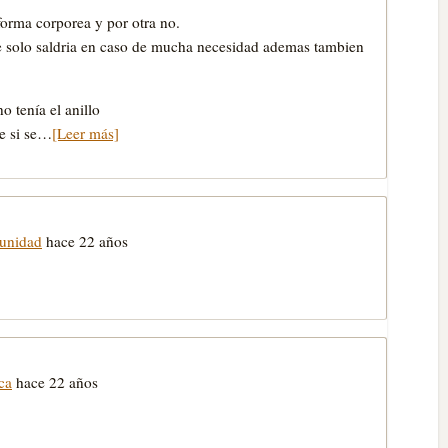
orma corporea y por otra no.
e solo saldria en caso de mucha necesidad ademas tambien
 tenía el anillo
e si se…
[Leer más]
unidad
hace 22 años
ca
hace 22 años