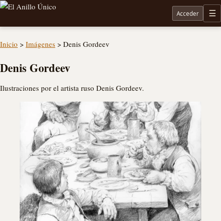
Acceder
M
Noticias sobre Tolkien: El Señor de los Anillos, Los Anillos de Poder, La Caza de Gollum, la 
Inicio
>
Imágenes
>
Denis Gordeev
Denis Gordeev
Ilustraciones por el artista ruso Denis Gordeev.