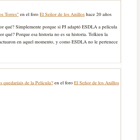
os Torres"
en el foro
El Señor de los Anillos
hace 20 años
or qué? Simplemente porque si PJ adaptó ESDLA a pelí­cula
Por qué? Porque esa historia no es su historia. Tolkien la
es actuaron en aquel momento, y como ESDLA no le pertenece
 quedaríais de la Película?
en el foro
El Señor de los Anillos