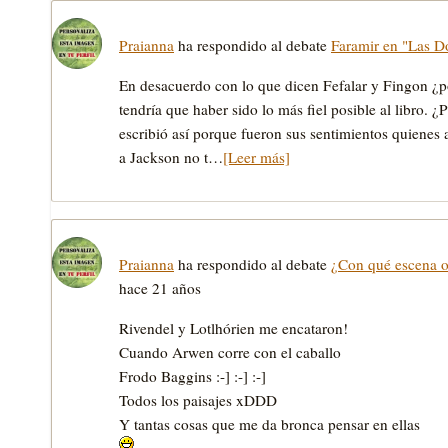
Praianna
ha respondido al debate
Faramir en "Las D
En desacuerdo con lo que dicen Fefalar y Fingon ¿p
tendrí­a que haber sido lo más fiel posible al libro. ¿
escribió así­ porque fueron sus sentimientos quien
a Jackson no t…
[Leer más]
Praianna
ha respondido al debate
¿Con qué escena os
hace 21 años
Rivendel y Lotlhórien me encataron!
Cuando Arwen corre con el caballo
Frodo Baggins :-] :-] :-]
Todos los paisajes xDDD
Y tantas cosas que me da bronca pensar en ellas