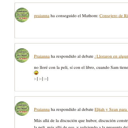
praianna
ha conseguido el Mathom:
Consejero de R
Praianna
ha respondido al debate
¿Lloraron en algu
no lloré con la peli, sí con el libro, cuando Sam tien
:-] :-] :-]
Praianna
ha respondido al debate
Elijah y Sean par
Más allá de la discución que hubor, discución const
la peli, más allá de eso, y volviendo a la pregunta 