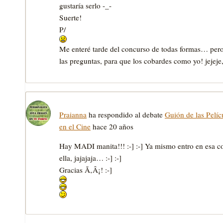
gustarí­a serlo -_-
Suerte!
P/
Me enteré tarde del concurso de todas formas… pero
las preguntas, para que los cobardes como yo! jejej
Praianna
ha respondido al debate
Guión de las Pelíc
en el Cine
hace 20 años
Hay MADI manita!!! :-] :-] Ya mismo entro en esa co
ella, jajajaja… :-] :-]
Gracias Ã‚Â¡! :-]