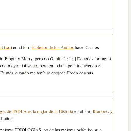
rt two)
en el foro
El Señor de los Anillos
hace 21 años
án Pippin y Merry, pero no Gimli :-] :-] :-] De todas formas sí­
no niego ni discuto, pero en toda la peli, incluyendo el
Es más, cuando me tení­a re enojada Frodo con sus
logia de ESDLA es la mejor de la Historia
en el foro
Rumores y
21 años
as mejores TRIOLOGIAS, no de las mejores pelí­culas, que