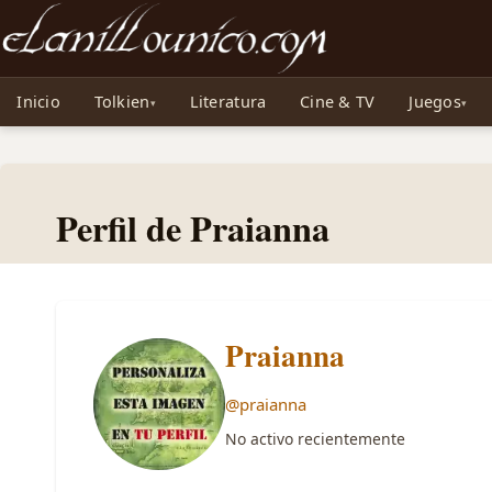
Noticias sobre Tolkien: El Señor de los Anillos, Los Anillos de Poder, La Caza d
Inicio
Tolkien
Literatura
Cine & TV
Juegos
Perfil de Praianna
Praianna
@praianna
No activo recientemente