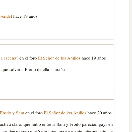
ivendel
hace 19 años
na escena?
en el foro
El Señor de los Anillos
hace 19 años
e que salvar a Frodo de ella la araña
a Frodo y Sam
en el foro
El Señor de los Anillos
hace 20 años
ructiva claro, que hubo entre si Sam y Frodo parecián gays en
del comienzo creo que Sean tuvo una excelente interpretación, y