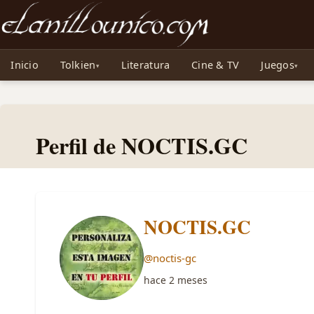
Noticias sobre Tolkien: El Señor de los Anillos, Los Anillos de Poder, La Caza d
Inicio
Tolkien
Literatura
Cine & TV
Juegos
Perfil de NOCTIS.GC
NOCTIS.GC
@noctis-gc
hace 2 meses