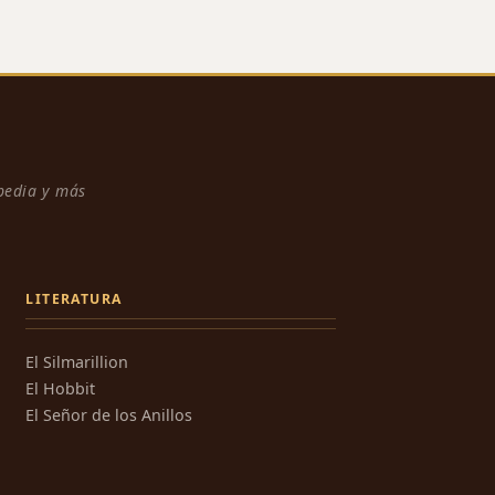
npedia y más
LITERATURA
El Silmarillion
El Hobbit
El Señor de los Anillos