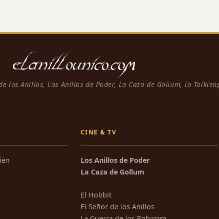
 de los Anillos, Los Anillos de Poder, La Caza de Gollum, la Tolkie
CINE & TV
kien
Los Anillos de Poder
La Caza de Gollum
El Hobbit
El Señor de los Anillos
La Guerra de los Rohirrim