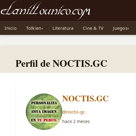
Noticias sobre Tolkien: El Señor de los Anillos, Los Anillos de Poder, La Caza d
Inicio
Tolkien
Literatura
Cine & TV
Juegos
Perfil de NOCTIS.GC
NOCTIS.GC
@noctis-gc
hace 2 meses