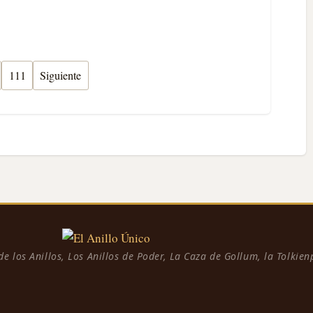
111
Siguiente
 de los Anillos, Los Anillos de Poder, La Caza de Gollum, la Tolkie