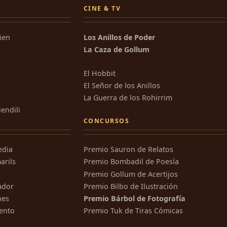
CINE & TV
kien
Los Anillos de Poder
La Caza de Gollum
El Hobbit
El Señor de los Anillos
La Guerra de los Rohirrim
iendili
CONCURSOS
edia
Premio Sauron de Relatos
arils
Premio Bombadil de Poesía
Premio Gollum de Acertijos
ador
Premio Bilbo de Ilustración
nes
Premio Bárbol de Fotografía
ento
Premio Tuk de Tiras Cómicas