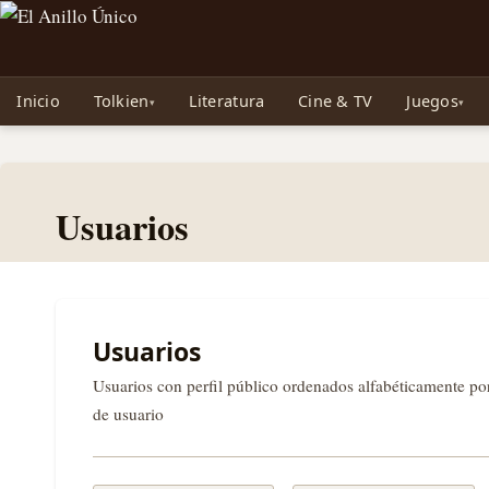
Noticias sobre Tolkien: El Señor de los Anillos, Los Anillos de Poder, La Caza d
Inicio
Tolkien
Literatura
Cine & TV
Juegos
Usuarios
Usuarios
Usuarios con perfil público ordenados alfabéticamente p
de usuario