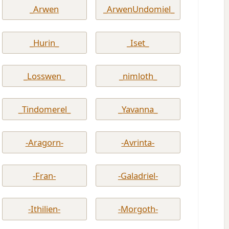
_Arwen
_ArwenUndomiel_
_Hurin_
_Iset_
_Losswen_
_nimloth_
_Tindomerel_
_Yavanna_
-Aragorn-
-Avrinta-
-Fran-
-Galadriel-
-Ithilien-
-Morgoth-