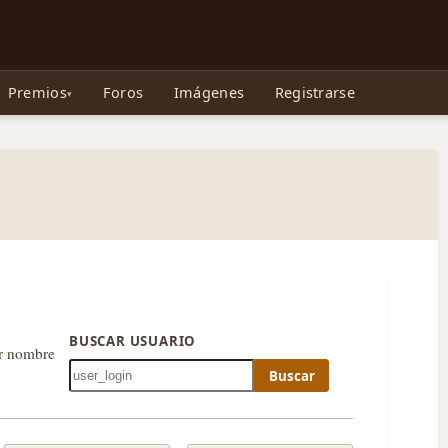
e Gollum, la Tolkienpedia y más
Premios
Foros
Imágenes
Registrarse
BUSCAR USUARIO
or nombre
Buscar