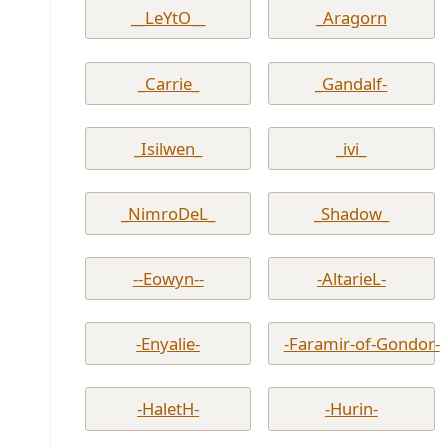
__LeYtO__
_Aragorn
_Carrie_
_Gandalf-
_Isilwen_
_ivi_
_NimroDeL_
_Shadow_
--Eowyn--
-AltarieL-
-Enyalie-
-Faramir-of-Gondor-
-HaletH-
-Hurin-