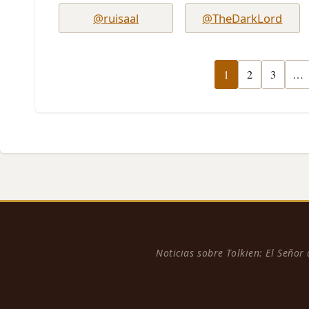
@ruisaal
@TheDarkLord
1
2
3
…
Noticias sobre Tolkien: El Señor