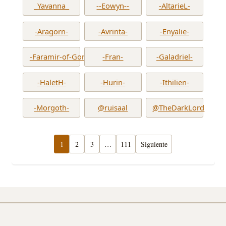
_Yavanna_
--Eowyn--
-AltarieL-
-Aragorn-
-Avrinta-
-Enyalie-
-Faramir-of-Gondor-
-Fran-
-Galadriel-
-HaletH-
-Hurin-
-Ithilien-
-Morgoth-
@ruisaal
@TheDarkLord
1
2
3
…
111
Siguiente