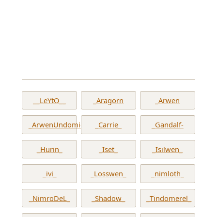
__LeYtO__
_Aragorn
_Arwen
_ArwenUndomiel_
_Carrie_
_Gandalf-
_Hurin_
_Iset_
_Isilwen_
_ivi_
_Losswen_
_nimloth_
_NimroDeL_
_Shadow_
_Tindomerel_