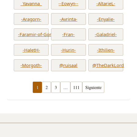
_Yavanna_
--Eowyn--
-AltarieL-
-Aragorn-
-Avrinta-
-Enyalie-
-Faramir-of-Gondor-
-Fran-
-Galadriel-
-HaletH-
-Hurin-
-Ithilien-
-Morgoth-
@ruisaal
@TheDarkLord
1
2
3
…
111
Siguiente