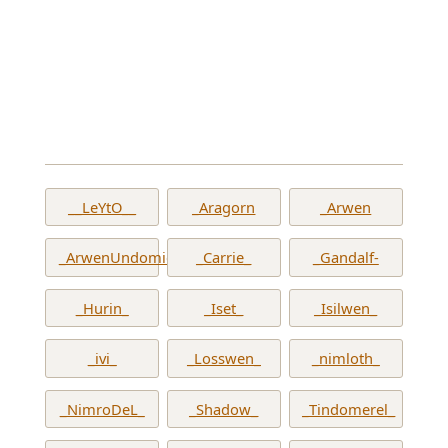
__LeYtO__
_Aragorn
_Arwen
_ArwenUndomiel_
_Carrie_
_Gandalf-
_Hurin_
_Iset_
_Isilwen_
_ivi_
_Losswen_
_nimloth_
_NimroDeL_
_Shadow_
_Tindomerel_